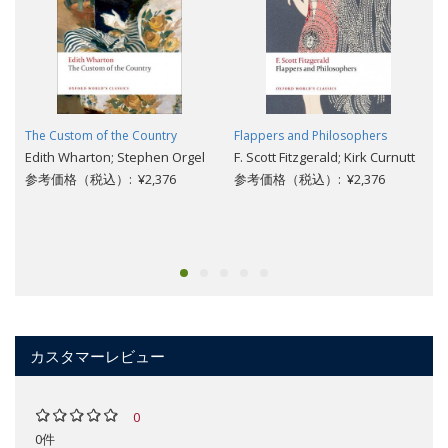
The Custom of the Country
Flappers and Philosophers
Edith Wharton; Stephen Orgel
F. Scott Fitzgerald; Kirk Curnutt
参考価格（税込）: ¥2,376
参考価格（税込）: ¥2,376
カスタマーレビュー
0
0件