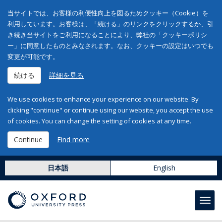
当サイトでは、お客様の利便性向上を図るためクッキー（Cookie）を
利用しています。お客様は、「続ける」のリンクをクリックするか、引
き続き当サイトをご利用になることにより、弊社の「クッキーポリシ
ー」に同意したものとみなされます。なお、クッキーの設定はいつでも
変更が可能です。
続ける
詳細を見る
We use cookies to enhance your experience on our website. By
clicking "continue" or continue using our website, you accept the use
of cookies. You can change the setting of cookies at any time.
Continue
Find more
日本語
English
Toggl
navig