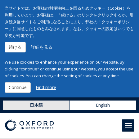
当サイトでは、お客様の利便性向上を図るためクッキー（Cookie）を
利用しています。お客様は、「続ける」のリンクをクリックするか、引
き続き当サイトをご利用になることにより、弊社の「クッキーポリシ
ー」に同意したものとみなされます。なお、クッキーの設定はいつでも
変更が可能です。
続ける
詳細を見る
We use cookies to enhance your experience on our website. By
clicking "continue" or continue using our website, you accept the use
of cookies. You can change the setting of cookies at any time.
Continue
Find more
日本語
English
Toggl
navig