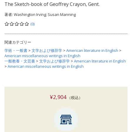
The Sketch-book of Geoffrey Crayon, Gent.
著者:
Washington Irving; Susan Manning
(0)
関連カテゴリー
学術・一般書
>
文学および修辞学
>
American literature in English
>
American miscellaneous writings in English
一般教養・文芸書
>
文学および修辞学
>
American literature in English
>
American miscellaneous writings in English
¥2,904
（税込）