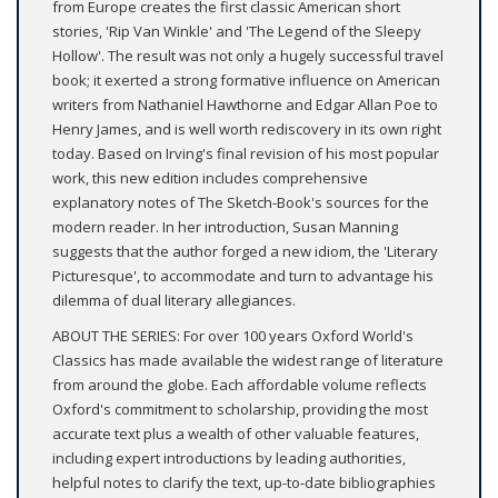
from Europe creates the first classic American short
stories, 'Rip Van Winkle' and 'The Legend of the Sleepy
Hollow'. The result was not only a hugely successful travel
book; it exerted a strong formative influence on American
writers from Nathaniel Hawthorne and Edgar Allan Poe to
Henry James, and is well worth rediscovery in its own right
today. Based on Irving's final revision of his most popular
work, this new edition includes comprehensive
explanatory notes of The Sketch-Book's sources for the
modern reader. In her introduction, Susan Manning
suggests that the author forged a new idiom, the 'Literary
Picturesque', to accommodate and turn to advantage his
dilemma of dual literary allegiances.
ABOUT THE SERIES: For over 100 years Oxford World's
Classics has made available the widest range of literature
from around the globe. Each affordable volume reflects
Oxford's commitment to scholarship, providing the most
accurate text plus a wealth of other valuable features,
including expert introductions by leading authorities,
helpful notes to clarify the text, up-to-date bibliographies