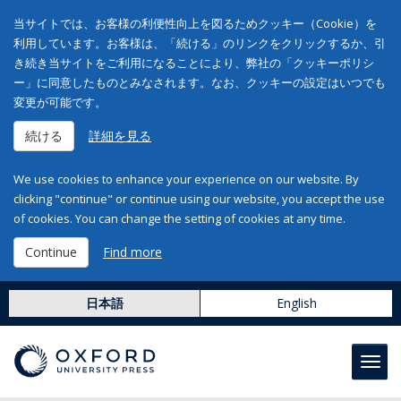
当サイトでは、お客様の利便性向上を図るためクッキー（Cookie）を
利用しています。お客様は、「続ける」のリンクをクリックするか、引
き続き当サイトをご利用になることにより、弊社の「クッキーポリシ
ー」に同意したものとみなされます。なお、クッキーの設定はいつでも
変更が可能です。
続ける
詳細を見る
We use cookies to enhance your experience on our website. By
clicking "continue" or continue using our website, you accept the use
of cookies. You can change the setting of cookies at any time.
Continue
Find more
日本語
English
Toggl
navig