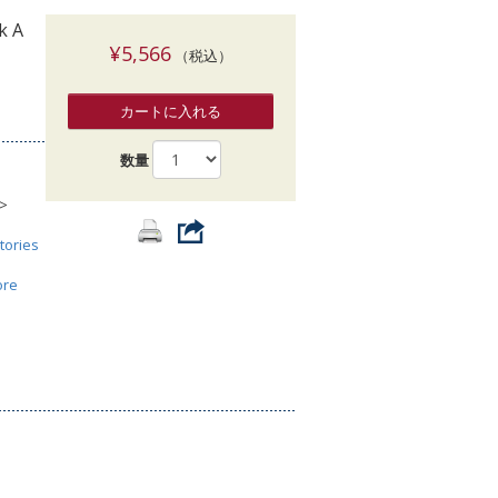
索
k A
¥5,566
（税込）
カートに入れる
数量
>
tories
ore