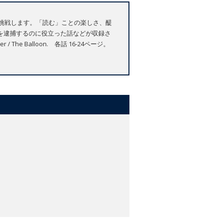
リーに挑戦します。「読む」ことの楽しさ、醍
を逮捕するのに役立った話などが収録さ
der / The Balloon. 各話 16-24ページ。