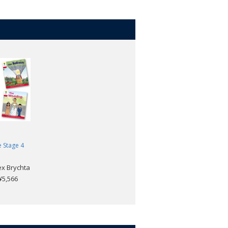
 Stage 4
ex Brychta
,566