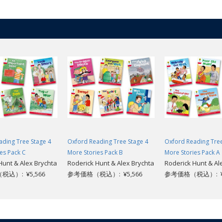
ading Tree Stage 4
Oxford Reading Tree Stage 4
Oxford Reading Tree
es Pack C
More Stories Pack B
More Stories Pack A
Hunt & Alex Brychta
Roderick Hunt & Alex Brychta
Roderick Hunt & Al
込）: ¥5,566
参考価格（税込）: ¥5,566
参考価格（税込）: ¥5