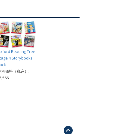
索
xford Reading Tree
tage 4 Storybooks
ack
参考価格（税込）:
5,566