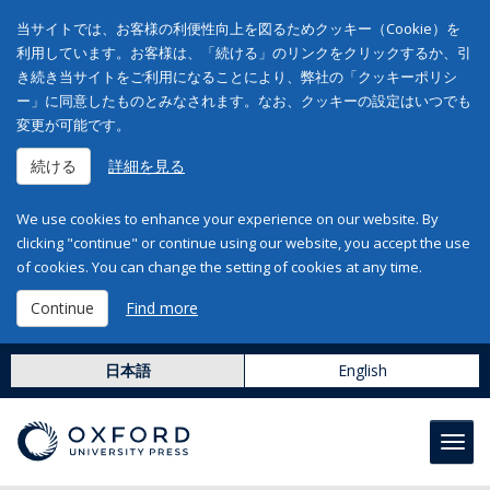
当サイトでは、お客様の利便性向上を図るためクッキー（Cookie）を
利用しています。お客様は、「続ける」のリンクをクリックするか、引
き続き当サイトをご利用になることにより、弊社の「クッキーポリシ
ー」に同意したものとみなされます。なお、クッキーの設定はいつでも
変更が可能です。
続ける
詳細を見る
We use cookies to enhance your experience on our website. By
clicking "continue" or continue using our website, you accept the use
of cookies. You can change the setting of cookies at any time.
Continue
Find more
日本語
English
Toggl
navig