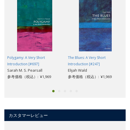
Polygamy: A Very Short
The Blues: A Very Short
Introduction [#697]
Introduction [#247]
Sarah M. S. Pearsall
Elijah Wald
参考価格（税込）: ¥1,969
参考価格（税込）: ¥1,969
カスタマーレビュー