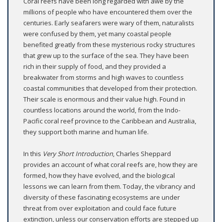
Coral reefs have been long regarded with awe by the
millions of people who have encountered them over the
centuries. Early seafarers were wary of them, naturalists
were confused by them, yet many coastal people
benefited greatly from these mysterious rocky structures
that grew up to the surface of the sea. They have been
rich in their supply of food, and they provided a
breakwater from storms and high waves to countless
coastal communities that developed from their protection.
Their scale is enormous and their value high. Found in
countless locations around the world, from the Indo-
Pacific coral reef province to the Caribbean and Australia,
they support both marine and human life.
In this
Very Short Introduction
, Charles Sheppard
provides an account of what coral reefs are, how they are
formed, how they have evolved, and the biological
lessons we can learn from them. Today, the vibrancy and
diversity of these fascinating ecosystems are under
threat from over exploitation and could face future
extinction, unless our conservation efforts are stepped up