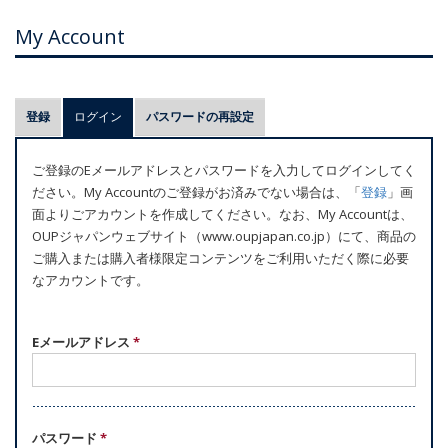
My Account
プ
登録
ログイン
(アクティブなタブ)
パスワードの再設定
ラ
イ
ご登録のEメールアドレスとパスワードを入力してログインしてく
マ
ださい。My Accountのご登録がお済みでない場合は、「
登録
」画
リ
面よりごアカウントを作成してください。なお、My Accountは、
ー
OUPジャパンウェブサイト（www.oupjapan.co.jp）にて、商品の
ご購入または購入者様限定コンテンツをご利用いただく際に必要
タ
なアカウントです。
ブ
Eメールアドレス
*
パスワード
*