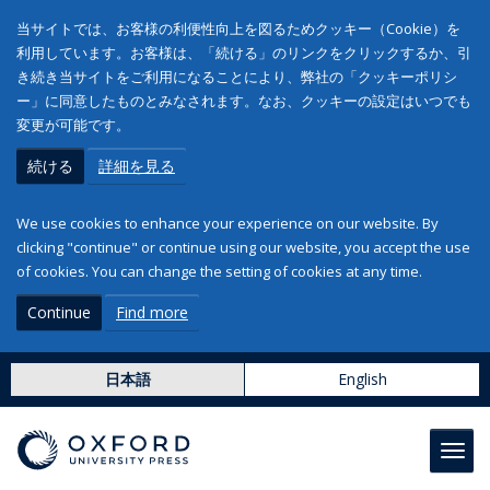
当サイトでは、お客様の利便性向上を図るためクッキー（Cookie）を
利用しています。お客様は、「続ける」のリンクをクリックするか、引
き続き当サイトをご利用になることにより、弊社の「クッキーポリシ
ー」に同意したものとみなされます。なお、クッキーの設定はいつでも
変更が可能です。
続ける
詳細を見る
We use cookies to enhance your experience on our website. By
clicking "continue" or continue using our website, you accept the use
of cookies. You can change the setting of cookies at any time.
Continue
Find more
日本語
English
Toggl
navig