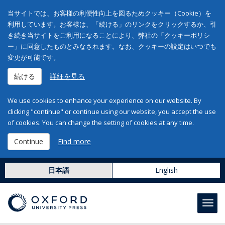
当サイトでは、お客様の利便性向上を図るためクッキー（Cookie）を
利用しています。お客様は、「続ける」のリンクをクリックするか、引
き続き当サイトをご利用になることにより、弊社の「クッキーポリシ
ー」に同意したものとみなされます。なお、クッキーの設定はいつでも
変更が可能です。
続ける
詳細を見る
We use cookies to enhance your experience on our website. By
clicking "continue" or continue using our website, you accept the use
of cookies. You can change the setting of cookies at any time.
Continue
Find more
日本語
English
Toggl
navig