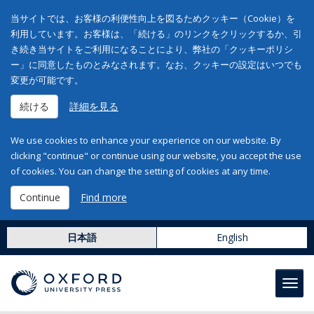
当サイトでは、お客様の利便性向上を図るためクッキー（Cookie）を
利用しています。お客様は、「続ける」のリンクをクリックするか、引
き続き当サイトをご利用になることにより、弊社の「クッキーポリシ
ー」に同意したものとみなされます。なお、クッキーの設定はいつでも
変更が可能です。
続ける
詳細を見る
We use cookies to enhance your experience on our website. By
clicking "continue" or continue using our website, you accept the use
of cookies. You can change the setting of cookies at any time.
Continue
Find more
日本語
English
Toggl
navig