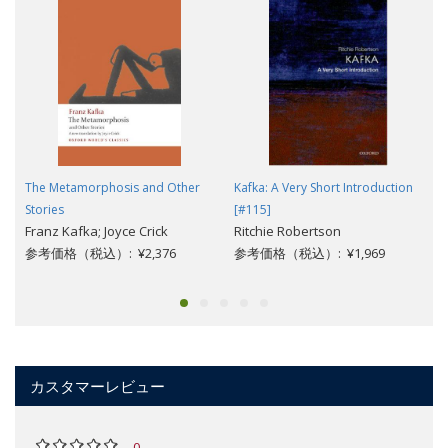
The Metamorphosis and Other
Kafka: A Very Short Introduction
Stories
[#115]
Franz Kafka; Joyce Crick
Ritchie Robertson
参考価格（税込）: ¥2,376
参考価格（税込）: ¥1,969
カスタマーレビュー
0