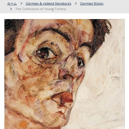
ホーム
German & related literatures
German fiction
The Confusions of Young Torless