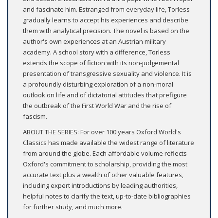
and fascinate him. Estranged from everyday life, Torless
gradually learns to accept his experiences and describe
them with analytical precision. The novel is based on the
author's own experiences at an Austrian military
academy. A school story with a difference, Torless
extends the scope of fiction with its non-judgemental
presentation of transgressive sexuality and violence. It is
a profoundly disturbing exploration of a non-moral
outlook on life and of dictatorial attitudes that prefigure
the outbreak of the First World War and the rise of
fascism.
ABOUT THE SERIES: For over 100 years Oxford World's
Classics has made available the widest range of literature
from around the globe. Each affordable volume reflects
Oxford's commitment to scholarship, providing the most
accurate text plus a wealth of other valuable features,
including expert introductions by leading authorities,
helpful notes to clarify the text, up-to-date bibliographies
for further study, and much more.