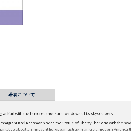
著者について
ng at Karl with the hundred thousand windows of its skyscrapers'
immigrant Karl Rossmann sees the Statue of Liberty, 'her arm with the swo
 narrative about an innocent European astray in an ultra-modern America th