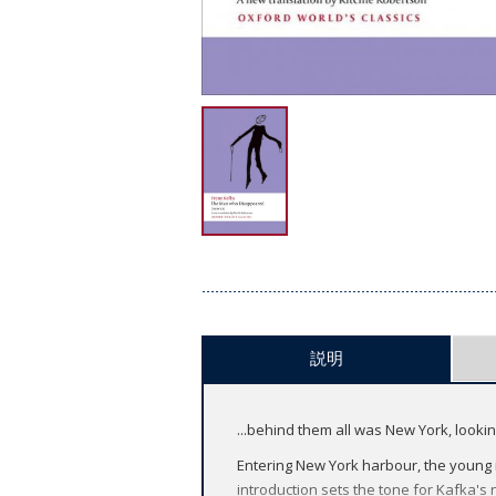
説明
...behind them all was New York, looki
Entering New York harbour, the young 
introduction sets the tone for Kafka's