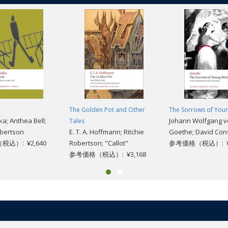
The Golden Pot and Other
The Sorrows of You
ka; Anthea Bell;
Johann Wolfgang 
Tales
obertson
E. T. A. Hoffmann; Ritchie
Goethe; David Con
込）: ¥2,640
Robertson; "Callot"
参考価格（税込）: ¥2
参考価格（税込）: ¥3,168