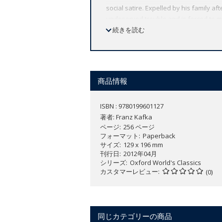
social satire. Expelled by his family af
undeserved trouble and is forced to m
the American work ethic, and has glim
続きを読む
survive the hazards of the New World. F
fascination. This edition retains Kafka'
ABOUT THE SERIES: For over 100 years 
affordable volume reflects Oxford's co
商品情報
expert introductions by leading authori
ISBN : 9780199601127
著者:
Franz Kafka
ページ
256 ページ
フォーマット
Paperback
サイズ
129 x 196 mm
刊行日
2012年04月
シリーズ
Oxford World's Classics
カスタマーレビュー
(0)
同じカテゴリーの商品