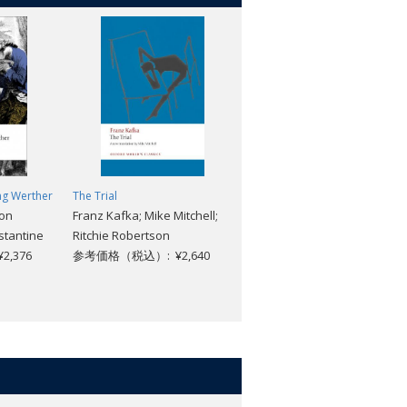
ng Werther
The Trial
The Confusions of Young
von
Franz Kafka; Mike Mitchell;
Torless
stantine
Ritchie Robertson
Robert Musil; Mike Mitchell
,376
参考価格（税込）: ¥2,640
参考価格（税込）: ¥2,376