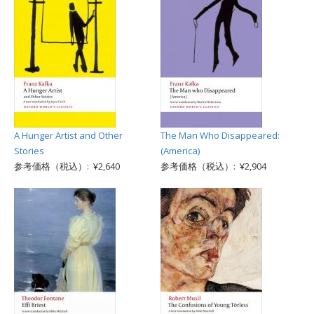
A Hunger Artist and Other
The Man Who Disappeared:
Stories
(America)
参考価格（税込）: ¥2,640
参考価格（税込）: ¥2,904