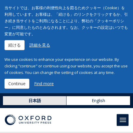
当サイトでは、お客様の利便性向上を図るためクッキー（Cookie）を
利用しています。お客様は、「続ける」のリンクをクリックするか、引
き続き当サイトをご利用になることにより、弊社の「クッキーポリシ
ー」に同意したものとみなされます。なお、クッキーの設定はいつでも
変更が可能です。
続ける
詳細を見る
We use cookies to enhance your experience on our website. By
clicking "continue" or continue using our website, you accept the use
of cookies. You can change the setting of cookies at any time.
Continue
Find more
日本語
English
Toggl
navig