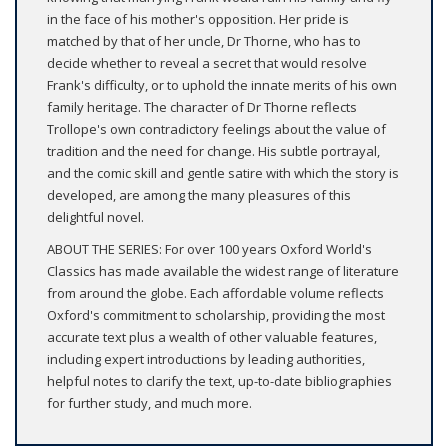
in the face of his mother's opposition. Her pride is
matched by that of her uncle, Dr Thorne, who has to
decide whether to reveal a secret that would resolve
Frank's difficulty, or to uphold the innate merits of his own
family heritage. The character of Dr Thorne reflects
Trollope's own contradictory feelings about the value of
tradition and the need for change. His subtle portrayal,
and the comic skill and gentle satire with which the story is
developed, are among the many pleasures of this
delightful novel.
ABOUT THE SERIES: For over 100 years Oxford World's
Classics has made available the widest range of literature
from around the globe. Each affordable volume reflects
Oxford's commitment to scholarship, providing the most
accurate text plus a wealth of other valuable features,
including expert introductions by leading authorities,
helpful notes to clarify the text, up-to-date bibliographies
for further study, and much more.