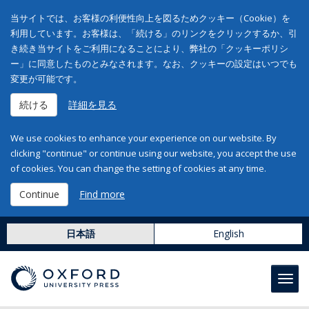
当サイトでは、お客様の利便性向上を図るためクッキー（Cookie）を
利用しています。お客様は、「続ける」のリンクをクリックするか、引
き続き当サイトをご利用になることにより、弊社の「クッキーポリシ
ー」に同意したものとみなされます。なお、クッキーの設定はいつでも
変更が可能です。
続ける
詳細を見る
We use cookies to enhance your experience on our website. By
clicking "continue" or continue using our website, you accept the use
of cookies. You can change the setting of cookies at any time.
Continue
Find more
日本語
English
Toggl
navig