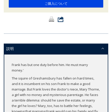
ご購入について
説明
Frank has but one duty before him. He must marry
money.'
The squire of Greshamsbury has fallen on hard times,
and it is incumbent on his son Frank to make a good
marriage. But Frank loves the doctor's niece, Mary Thorne,
a girl with no money and mysterious parentage. He faces
a terrible dilemma: should he save the estate, or marry
the girl he loves? Mary, too, has to battle her feelings,
knowing that marrying Frank would ruin his family and fly