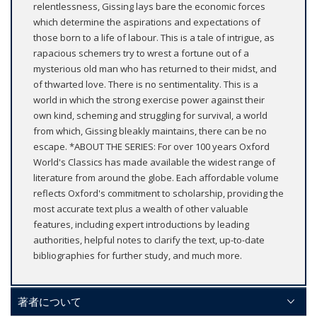
relentlessness, Gissing lays bare the economic forces
which determine the aspirations and expectations of
those born to a life of labour. This is a tale of intrigue, as
rapacious schemers try to wrest a fortune out of a
mysterious old man who has returned to their midst, and
of thwarted love. There is no sentimentality. This is a
world in which the strong exercise power against their
own kind, scheming and struggling for survival, a world
from which, Gissing bleakly maintains, there can be no
escape. *ABOUT THE SERIES: For over 100 years Oxford
World's Classics has made available the widest range of
literature from around the globe. Each affordable volume
reflects Oxford's commitment to scholarship, providing the
most accurate text plus a wealth of other valuable
features, including expert introductions by leading
authorities, helpful notes to clarify the text, up-to-date
bibliographies for further study, and much more.
著者について