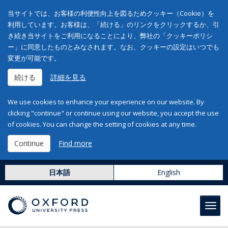
当サイトでは、お客様の利便性向上を図るためクッキー（Cookie）を
利用しています。お客様は、「続ける」のリンクをクリックするか、引
き続き当サイトをご利用になることにより、弊社の「クッキーポリシ
ー」に同意したものとみなされます。なお、クッキーの設定はいつでも
変更が可能です。
続ける
詳細を見る
We use cookies to enhance your experience on our website. By
clicking "continue" or continue using our website, you accept the use
of cookies. You can change the setting of cookies at any time.
Continue
Find more
日本語
English
Toggl
navig