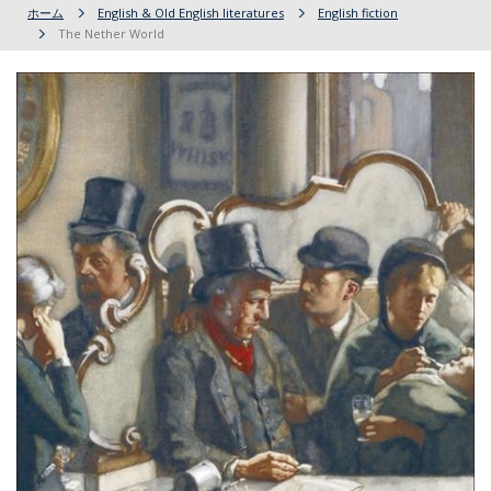
ホーム
English & Old English literatures
English fiction
The Nether World