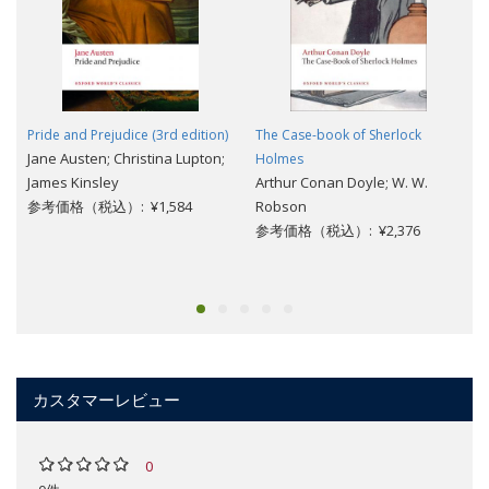
Pride and Prejudice (3rd edition)
The Case-book of Sherlock
Jane Austen; Christina Lupton;
Holmes
James Kinsley
Arthur Conan Doyle; W. W.
参考価格（税込）: ¥1,584
Robson
参考価格（税込）: ¥2,376
カスタマーレビュー
0