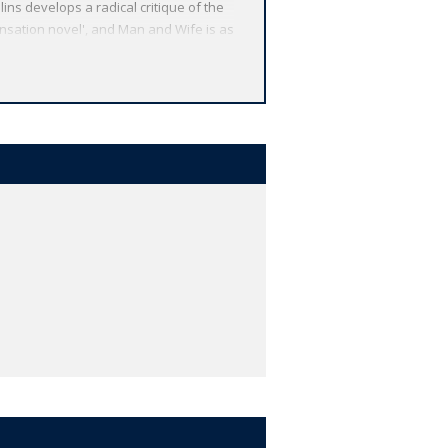
lins develops a radical critique of the
ensation novel', and Man and Wife is as
 increasingly sinister as the setting
SERIES: For over 100 years Oxford
me reflects Oxford's commitment to
ions by leading authorities, helpful