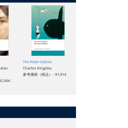
The Water-babies
Adam Bede
ulian
Charles Kingsley
George Eliot; Carol A. Martin
参考価格（税込）: ¥1,914
参考価格（税込）: ¥2,376
,904