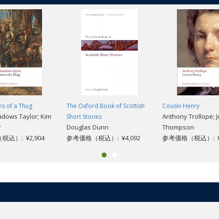
s of a Thug
The Oxford Book of Scottish
Cousin Henry
adows Taylor; Kim
Anthony Trollope; J
Short Stories
r
Douglas Dunn
Thompson
込）: ¥2,904
参考価格（税込）: ¥4,092
参考価格（税込）: ¥2