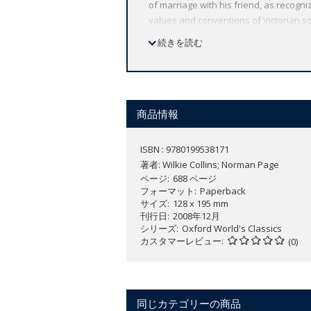
of marriage with his friend, as recogniz
values and conventions of Victorian so
fast moving and unpredictable as The 
続きを読む
moves from a country house to a Lond
World's Classics has made available t
scholarship, providing the most accurat
notes to clarify the text, up-to-date b
商品情報
ISBN : 9780199538171
著者:
Wilkie Collins; Norman Page
ページ
688 ページ
フォーマット
Paperback
サイズ
128 x 195 mm
刊行日
2008年12月
シリーズ
Oxford World's Classics
カスタマーレビュー
(0)
同じカテゴリーの商品