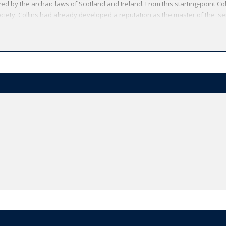
ed by the archaic laws of Scotland and Ireland. From this starting-point Col
ciety. Collins had already developed a reputation as the master of the 's
Moonstone and The Woman in White. During the novel the atmosphere grows
on suburb and a world of confinement, plotting, and murder. *ABOUT THE 
he widest range of literature from around the globe. Each affordable volu
e text plus a wealth of other valuable features, including expert introduct
ibliographies for further study, and much more.