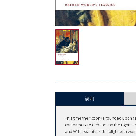
説明
This time the fiction is founded upon f
contemporary debates on the rights an
and Wife examines the plight of a wo