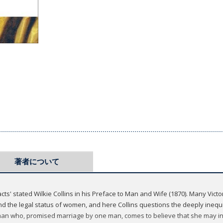
著者について
acts' stated Wilkie Collins in his Preface to Man and Wife (1870). Many Vict
d the legal status of women, and here Collins questions the deeply inequ
man who, promised marriage by one man, comes to believe that she may i