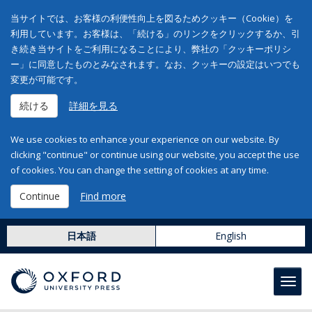
当サイトでは、お客様の利便性向上を図るためクッキー（Cookie）を
利用しています。お客様は、「続ける」のリンクをクリックするか、引
き続き当サイトをご利用になることにより、弊社の「クッキーポリシ
ー」に同意したものとみなされます。なお、クッキーの設定はいつでも
変更が可能です。
続ける
詳細を見る
We use cookies to enhance your experience on our website. By
clicking "continue" or continue using our website, you accept the use
of cookies. You can change the setting of cookies at any time.
Continue
Find more
日本語
English
Toggl
navig