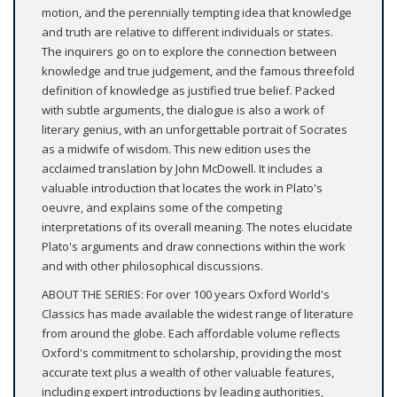
motion, and the perennially tempting idea that knowledge
and truth are relative to different individuals or states.
The inquirers go on to explore the connection between
knowledge and true judgement, and the famous threefold
definition of knowledge as justified true belief. Packed
with subtle arguments, the dialogue is also a work of
literary genius, with an unforgettable portrait of Socrates
as a midwife of wisdom. This new edition uses the
acclaimed translation by John McDowell. It includes a
valuable introduction that locates the work in Plato's
oeuvre, and explains some of the competing
interpretations of its overall meaning. The notes elucidate
Plato's arguments and draw connections within the work
and with other philosophical discussions.
ABOUT THE SERIES: For over 100 years Oxford World's
Classics has made available the widest range of literature
from around the globe. Each affordable volume reflects
Oxford's commitment to scholarship, providing the most
accurate text plus a wealth of other valuable features,
including expert introductions by leading authorities,