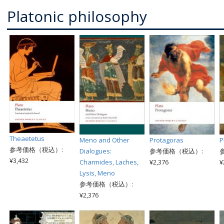
Platonic philosophy
Theaetetus
Meno and Other
Protagoras
P
参考価格（税込）:
Dialogues:
参考価格（税込）:
¥3,432
Charmides, Laches,
¥2,376
¥
Lysis, Meno
参考価格（税込）:
¥2,376