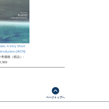
lato: A Very Short
ntroduction [#079]
参考価格（税込）:
1,969
ページトップへ