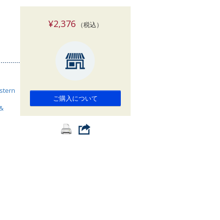
索
¥2,376
（税込）
astern
ご購入について
 &