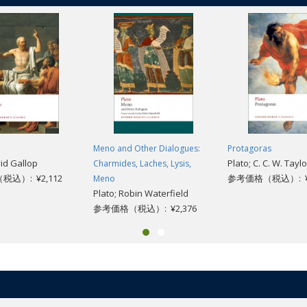
Meno and Other Dialogues:
Protagoras
vid Gallop
Plato; C. C. W. Taylo
Charmides, Laches, Lysis,
込）: ¥2,112
参考価格（税込）: ¥2
Meno
Plato; Robin Waterfield
参考価格（税込）: ¥2,376