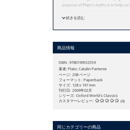
purpose of Plato's myths is to help us 
together ten of the most celebrated Pl
and Critias. They include the famous my
続きを読む
contained story, prefaced by a short e
provoking and profound, and together t
ABOUT THE SERIES: For over 100 years 
affordable volume reflects Oxford's co
商品情報
expert introductions by leading authori
ISBN : 9780199552559
著者:
Plato; Catalin Partenie
ページ
208 ページ
フォーマット
Paperback
サイズ
128 x 197 mm
刊行日
2009年02月
シリーズ
Oxford World's Classics
カスタマーレビュー
(0)
同じカテゴリーの商品