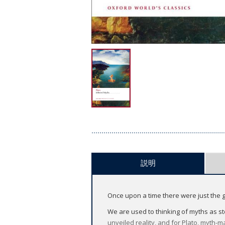
説明
Once upon a time there were just the go
We are used to thinking of myths as st
unveiled reality, and for Plato, myth-m