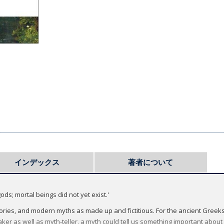
インデックス
著者について
ds; mortal beings did not yet exist.'
ories, and modern myths as made up and fictitious. For the ancient Greek
aker as well as myth-teller, a myth could tell us something important abou