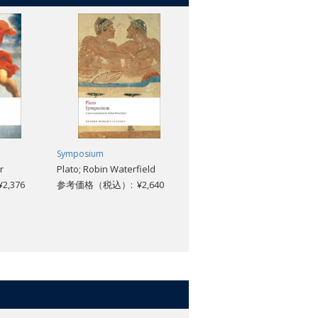
Symposium
Plato: A Very Short
r
Plato; Robin Waterfield
Introduction [#079]
,376
参考価格（税込）: ¥2,640
Julia Annas
参考価格（税込）: ¥1,969