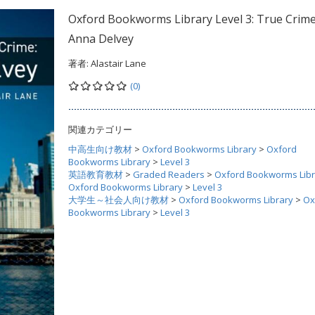
Oxford Bookworms Library Level 3: True Crime
Anna Delvey
著者:
Alastair Lane
(0)
関連カテゴリー
中高生向け教材
>
Oxford Bookworms Library
>
Oxford
Bookworms Library
>
Level 3
英語教育教材
>
Graded Readers
>
Oxford Bookworms Libr
Oxford Bookworms Library
>
Level 3
大学生～社会人向け教材
>
Oxford Bookworms Library
>
Ox
Bookworms Library
>
Level 3