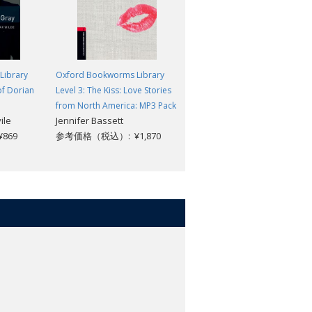
Library
Oxford Bookworms Library
Oxford Bookworms Library
of Dorian
Level 3: The Kiss: Love Stories
Level 3: Poisonous
Ann Gianola
from North America: MP3 Pack
ile
Jennifer Bassett
参考価格（税込）: ¥869
869
参考価格（税込）: ¥1,870