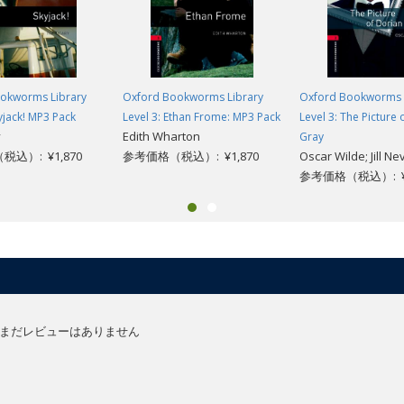
okworms Library
Oxford Bookworms Library
Oxford Bookworms 
kyjack! MP3 Pack
Level 3: Ethan Frome: MP3 Pack
Level 3: The Picture 
y
Edith Wharton
Gray
込）: ¥1,870
参考価格（税込）: ¥1,870
Oscar Wilde; Jill Nev
参考価格（税込）: ¥
まだレビューはありません