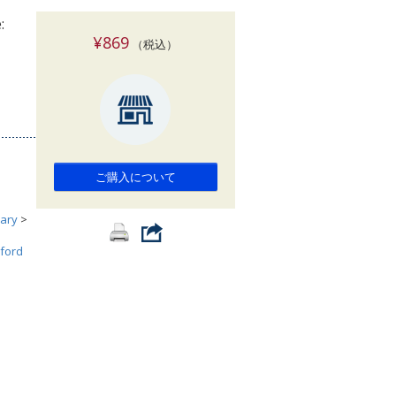
索
:
¥869
（税込）
ご購入について
ary
>
ford