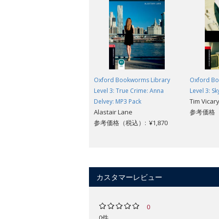
Oxford Bookworms Library
Oxford Bo
Level 3: True Crime: Anna
Level 3: Sk
Tim Vicar
Delvey: MP3 Pack
Alastair Lane
参考価格（
参考価格（税込）: ¥1,870
カスタマーレビュー
0
0件