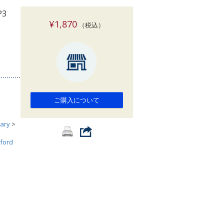
索
P3
¥1,870
（税込）
ご購入について
ary
>
ford