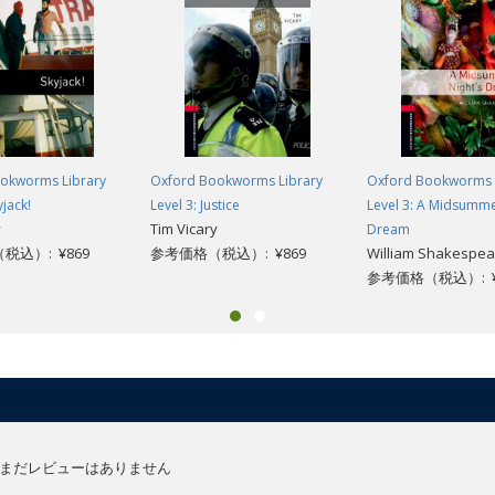
okworms Library
Oxford Bookworms Library
Oxford Bookworms 
yjack!
Level 3: Justice
Level 3: A Midsumme
y
Tim Vicary
Dream
税込）: ¥869
参考価格（税込）: ¥869
William Shakespea
参考価格（税込）: ¥
まだレビューはありません