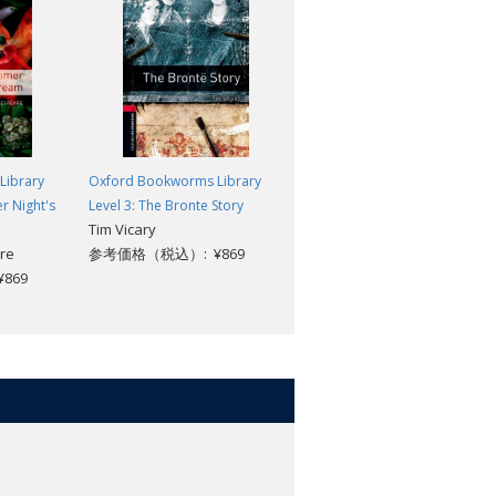
Library
Oxford Bookworms Library
Oxford Bookworms Library
r Night's
Level 3: The Bronte Story
Level 3: The Kiss: Love Stories
Tim Vicary
from North America: MP3 Pac
re
参考価格（税込）: ¥869
Jennifer Bassett
869
参考価格（税込）: ¥1,870