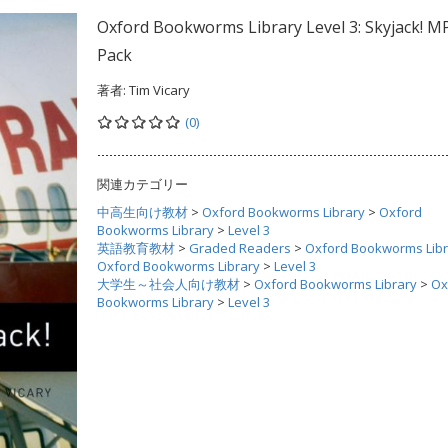
Oxford Bookworms Library Level 3: Skyjack! M
Pack
著者:
Tim Vicary
(0)
関連カテゴリー
中高生向け教材
>
Oxford Bookworms Library
>
Oxford
Bookworms Library
>
Level 3
英語教育教材
>
Graded Readers
>
Oxford Bookworms Libr
Oxford Bookworms Library
>
Level 3
大学生～社会人向け教材
>
Oxford Bookworms Library
>
Ox
Bookworms Library
>
Level 3