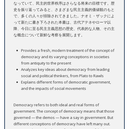
なっていて、民主的世界秩序はさらなる将来の目標です。歴
史を振り返ってみると、さまざまな民主主義的価値観のもと
で、多くの人々が排除されてきました。ナオミ・ザックによ
って新たに書き下ろされた本書は、古代アテネやローマ以
降、今日に至る民主主義思想の歴史、代表的な人物、その主
な概念について新鮮な考察を展開します。
Provides a fresh, modern treatment of the concept of
democracy and its varying conceptions in societies
from antiquity to the present
Analyzes key ideas about democracy from leading
social and political thinkers, from Plato to Rawls
Explains different forms of democratic government,
and the impacts of social movements
Democracy refers to both ideal and real forms of
government. The concept of democracy means that those
governed — the demos — have a say in government. But
different conceptions of democracy have left many out.