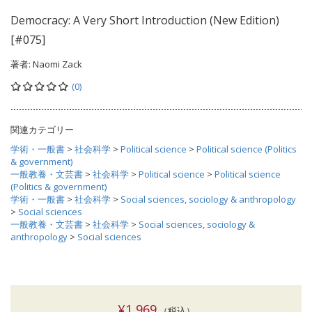
Democracy: A Very Short Introduction (New Edition)
[#075]
著者:
Naomi Zack
(0)
関連カテゴリー
学術・一般書
>
社会科学
>
Political science
>
Political science (Politics
& government)
一般教養・文芸書
>
社会科学
>
Political science
>
Political science
(Politics & government)
学術・一般書
>
社会科学
>
Social sciences, sociology & anthropology
>
Social sciences
一般教養・文芸書
>
社会科学
>
Social sciences, sociology &
anthropology
>
Social sciences
¥1,969
（税込）