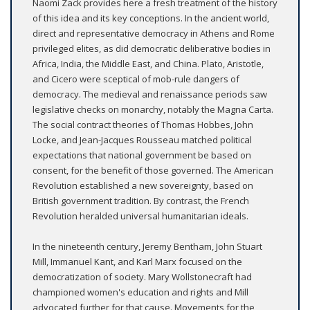
Naomi Zack provides here a fresh treatment of the history
of this idea and its key conceptions. In the ancient world,
direct and representative democracy in Athens and Rome
privileged elites, as did democratic deliberative bodies in
Africa, India, the Middle East, and China. Plato, Aristotle,
and Cicero were sceptical of mob-rule dangers of
democracy. The medieval and renaissance periods saw
legislative checks on monarchy, notably the Magna Carta.
The social contract theories of Thomas Hobbes, John
Locke, and Jean-Jacques Rousseau matched political
expectations that national government be based on
consent, for the benefit of those governed. The American
Revolution established a new sovereignty, based on
British government tradition. By contrast, the French
Revolution heralded universal humanitarian ideals.
In the nineteenth century, Jeremy Bentham, John Stuart
Mill, Immanuel Kant, and Karl Marx focused on the
democratization of society. Mary Wollstonecraft had
championed women's education and rights and Mill
advocated further for that cause. Movements for the