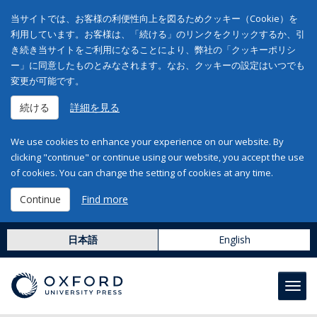
当サイトでは、お客様の利便性向上を図るためクッキー（Cookie）を
利用しています。お客様は、「続ける」のリンクをクリックするか、引
き続き当サイトをご利用になることにより、弊社の「クッキーポリシ
ー」に同意したものとみなされます。なお、クッキーの設定はいつでも
変更が可能です。
続ける
詳細を見る
We use cookies to enhance your experience on our website. By
clicking "continue" or continue using our website, you accept the use
of cookies. You can change the setting of cookies at any time.
Continue
Find more
日本語
English
Toggl
navig