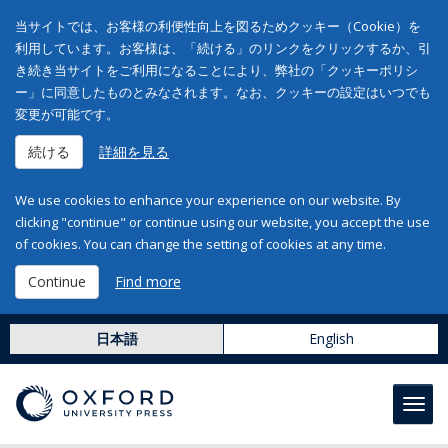
当サイトでは、お客様の利便性向上を図るためクッキー（Cookie）を
利用しています。お客様は、「続ける」のリンクをクリックするか、引
き続き当サイトをご利用になることにより、弊社の「クッキーポリシ
ー」に同意したものとみなされます。なお、クッキーの設定はいつでも
変更が可能です。
続ける
詳細を見る
We use cookies to enhance your experience on our website. By
clicking "continue" or continue using our website, you accept the use
of cookies. You can change the setting of cookies at any time.
Continue
Find more
日本語
English
Toggl
navig