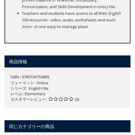
proven balance of Grammar, Vocabulary,
Pronunciation, and Skills Development in every File.
Teachers and students have access to all their
English
File
resources - video, audio, worksheets and much
more - in one easy-to-manage place.
商品情報
ISBN : 9780194750899
フォーマット
Online
シリーズ
English File
レベル
Elementary
カスタマーレビュー
(0)
同じカテゴリーの商品