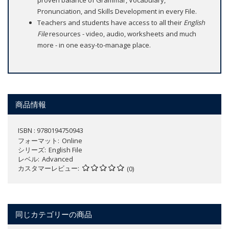
proven balance of Grammar, Vocabulary,
Pronunciation, and Skills Development in every File.
Teachers and students have access to all their
English
File
resources - video, audio, worksheets and much
more - in one easy-to-manage place.
商品情報
ISBN : 9780194750943
フォーマット
Online
シリーズ
English File
レベル
Advanced
カスタマーレビュー
(0)
同じカテゴリーの商品