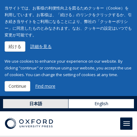
当サイトでは、お客様の利便性向上を図るためクッキー（Cookie）を
利用しています。お客様は、「続ける」のリンクをクリックするか、引
き続き当サイトをご利用になることにより、弊社の「クッキーポリシ
ー」に同意したものとみなされます。なお、クッキーの設定はいつでも
変更が可能です。
続ける
詳細を見る
We use cookies to enhance your experience on our website. By
clicking "continue" or continue using our website, you accept the use
of cookies. You can change the setting of cookies at any time.
Continue
Find more
日本語
English
Toggl
navig