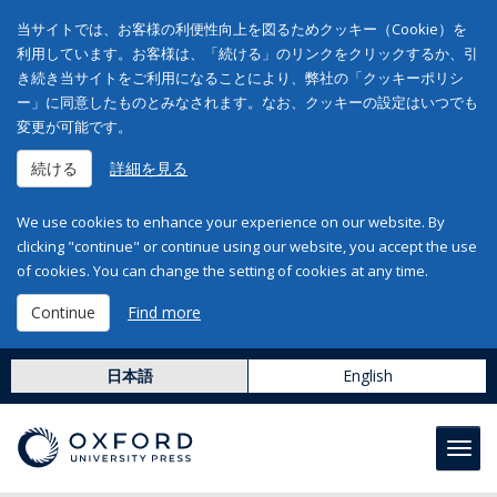
当サイトでは、お客様の利便性向上を図るためクッキー（Cookie）を
利用しています。お客様は、「続ける」のリンクをクリックするか、引
き続き当サイトをご利用になることにより、弊社の「クッキーポリシ
ー」に同意したものとみなされます。なお、クッキーの設定はいつでも
変更が可能です。
続ける
詳細を見る
We use cookies to enhance your experience on our website. By
clicking "continue" or continue using our website, you accept the use
of cookies. You can change the setting of cookies at any time.
Continue
Find more
日本語
English
Toggl
navig