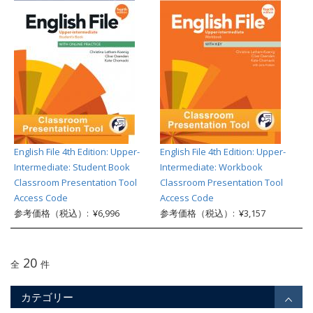
English File 4th Edition: Upper-
English File 4th Edition: Upper-
Intermediate: Student Book
Intermediate: Workbook
Classroom Presentation Tool
Classroom Presentation Tool
Access Code
Access Code
参考価格（税込）: ¥6,996
参考価格（税込）: ¥3,157
20
全
件
カテゴリー