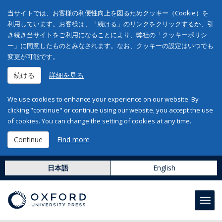
当サイトでは、お客様の利便性向上を図るためクッキー（Cookie）を
利用しています。お客様は、「続ける」のリンクをクリックするか、引
き続き当サイトをご利用になることにより、弊社の「クッキーポリシ
ー」に同意したものとみなされます。なお、クッキーの設定はいつでも
変更が可能です。
続ける
詳細を見る
We use cookies to enhance your experience on our website. By
clicking "continue" or continue using our website, you accept the use
of cookies. You can change the setting of cookies at any time.
Continue
Find more
日本語
English
Toggl
navig