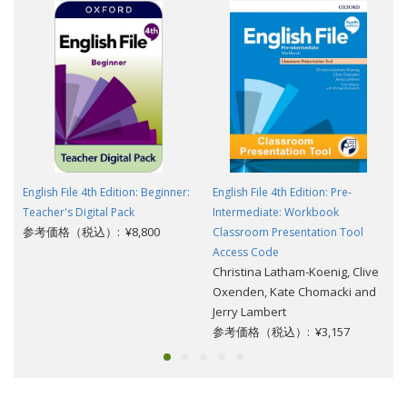
English File 4th Edition: Beginner:
English File 4th Edition: Pre-
Teacher's Digital Pack
Intermediate: Workbook
参考価格（税込）: ¥8,800
Classroom Presentation Tool
Access Code
Christina Latham-Koenig, Clive
Oxenden, Kate Chomacki and
Jerry Lambert
参考価格（税込）: ¥3,157