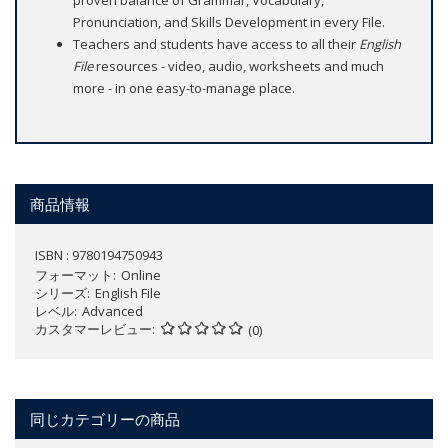
proven balance of Grammar, Vocabulary,
Pronunciation, and Skills Development in every File.
Teachers and students have access to all their
English
File
resources - video, audio, worksheets and much
more - in one easy-to-manage place.
商品情報
ISBN : 9780194750943
フォーマット
Online
シリーズ
English File
レベル
Advanced
カスタマーレビュー
(0)
同じカテゴリーの商品