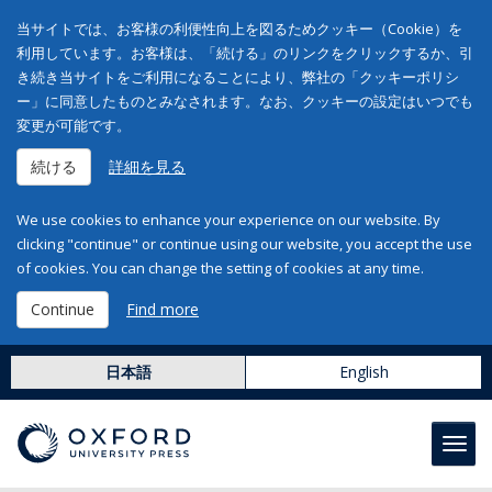
当サイトでは、お客様の利便性向上を図るためクッキー（Cookie）を
利用しています。お客様は、「続ける」のリンクをクリックするか、引
き続き当サイトをご利用になることにより、弊社の「クッキーポリシ
ー」に同意したものとみなされます。なお、クッキーの設定はいつでも
変更が可能です。
続ける
詳細を見る
We use cookies to enhance your experience on our website. By
clicking "continue" or continue using our website, you accept the use
of cookies. You can change the setting of cookies at any time.
Continue
Find more
日本語
English
Toggl
navig