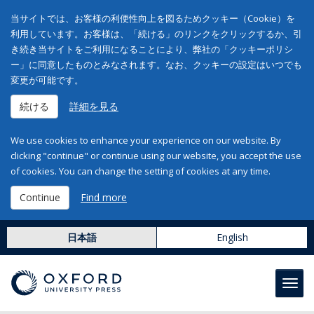
当サイトでは、お客様の利便性向上を図るためクッキー（Cookie）を
利用しています。お客様は、「続ける」のリンクをクリックするか、引
き続き当サイトをご利用になることにより、弊社の「クッキーポリシ
ー」に同意したものとみなされます。なお、クッキーの設定はいつでも
変更が可能です。
続ける
詳細を見る
We use cookies to enhance your experience on our website. By
clicking "continue" or continue using our website, you accept the use
of cookies. You can change the setting of cookies at any time.
Continue
Find more
日本語
English
Toggl
navig