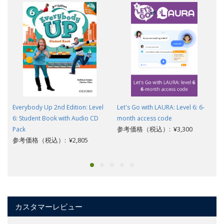
Everybody Up 2nd Edition: Level
Let's Go with LAURA: Level 6: 6-
6: Student Book with Audio CD
month access code
参考価格（税込）: ¥3,300
Pack
参考価格（税込）: ¥2,805
カスタマーレビュー