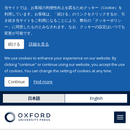
当サイトでは、お客様の利便性向上を図るためクッキー（Cookie）を
利用しています。お客様は、「続ける」のリンクをクリックするか、引
き続き当サイトをご利用になることにより、弊社の「クッキーポリシ
ー」に同意したものとみなされます。なお、クッキーの設定はいつでも
変更が可能です。
続ける
詳細を見る
We use cookies to enhance your experience on our website. By
clicking "continue" or continue using our website, you accept the use
of cookies. You can change the setting of cookies at any time.
Continue
Find more
日本語
English
Toggl
navig