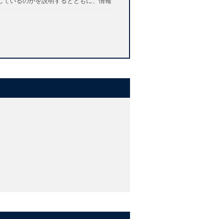
しているのかを説明するとともに、情報
aims
nd agricultural applications
n that humans, other animals, and
bate disease. Our quickly developing
uting to sustainable practices in
pecially in relation to human health,
 distills the key facts about our
with the fundamental knowledge they