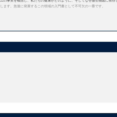
ムの事実を概括し、私たちの健康がどのように、そしてなぜ微生物叢に依存
します。急速に発展するこの領域の入門書として不可欠の一冊です。
this important new field of science, beyond the sometimes hyped press cl
ental microbiology of animal and plant microbiomes with both biomedical a
 therapies to support and restore healthy microbiomes
 important scientific breakthrough of recent years. This is the realizatio
ganisms which are mostly beneficial but can occasionally cause or exacer
translated into novel microbial therapies for human disease and is contrib
 flipside, there is a growing concern that some claims for microbiomes, es
tial guide to the fast-moving discipline of microbiome science. It accessibly
nd why our health and wellbeing depend on them, and provides readers 
s about microbiome-based applications.