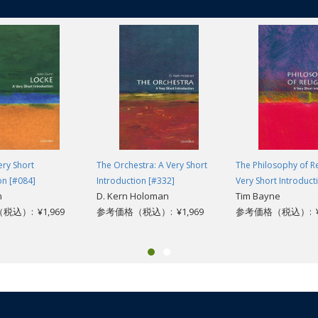
ery Short
The Orchestra: A Very Short
The Philosophy of Re
on [#084]
Introduction [#332]
Very Short Introduct
n
D. Kern Holoman
Tim Bayne
込）: ¥1,969
参考価格（税込）: ¥1,969
参考価格（税込）: ¥1