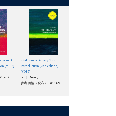
ligion: A
Intelligence: A Very Short
The U.S. Constitution: A Very
ion [#552]
Introduction (2nd edition)
Short Introduction [#566]
David J. Bodenhamer
[#039]
,969
Ian J. Deary
参考価格（税込）: ¥1,969
参考価格（税込）: ¥1,969