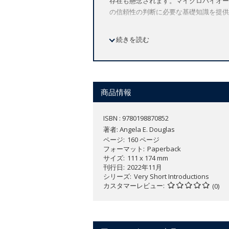
存在も懸念されます。マイクロバイオー
の信頼性の判断に必要な基礎知識を提供
続きを読む
Offers a balanced perspective of 
Brings together studies of fundam
Explains research into developing
The term 'microbiomes' encapsulates an
商品情報
plants harbour communities of microor
understanding of microbiomes is being 
ISBN : 9780198870852
agriculture and food production. On the
著者:
Angela E. Douglas
far exceed the scientific data.
ページ
160 ページ
フォーマット
Paperback
サイズ
111 x 174 mm
This
Very Short Introduction
is an essen
刊行日
2022年11月
resident microbiomes, explains how a
シリーズ
Very Short Introductions
need to judge the reliability of claim
カスタマーレビュー
(0)