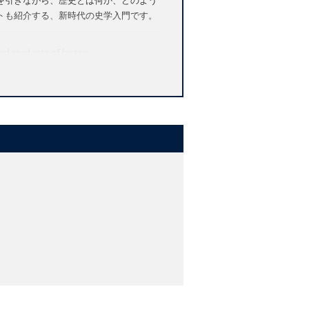
トも紹介する、新時代の史学入門です。
and students of history
ice of which stories to tell, or where
d history. The book begins by inviting
stions have been answered in the past.
 how historians work, giving the