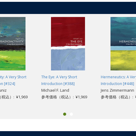
ty: A Very Short
The Eye: A Very Short
Hermeneutics: A Ver
on [#324]
Introduction [#388]
Introduction [#448]
uniz
Michael F. Land
Jens Zimmermann
込）: ¥1,969
参考価格（税込）: ¥1,969
参考価格（税込）: ¥1