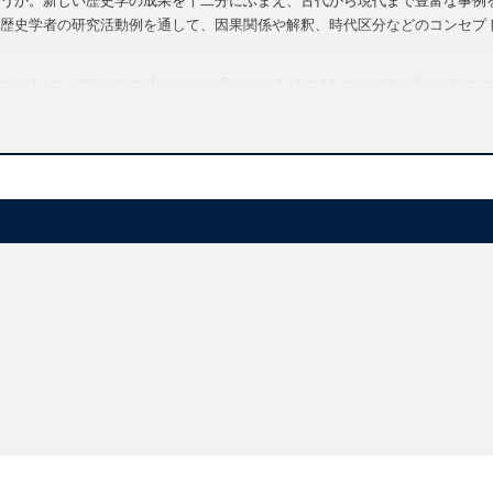
歴史学者の研究活動例を通して、因果関係や解釈、時代区分などのコンセプ
eneral way rather than for a specific period, should appeal to all readers 
cepts by means of concrete examples of historians' work
t the past, and we are not, perhaps, as free as we might imagine in our cho
Short Introduction is a stimulating essay about how we study and understan
rovoked by our investigation of history, and explores the ways these que
tion, and periodization, are introduced by means of concrete examples of
scovering not only the past, but also ourselves.