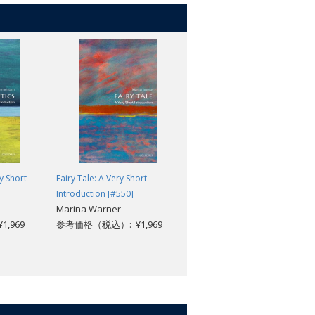
y Short
Fairy Tale: A Very Short
Modern Brazil: A Very Short
Introduction [#550]
Introduction [#654]
Marina Warner
Anthony W. Pereira
,969
参考価格（税込）: ¥1,969
参考価格（税込）: ¥1,969