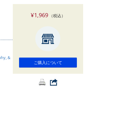
索
¥1,969
（税込）
phy, &
ご購入について