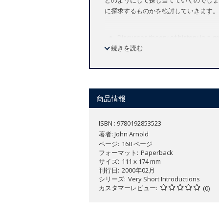
に探求するものかを検討していきます。
Discusses theory of history in a g
続きを読む
Explains difficult theoretical con
Stimulating and accessible
There are many stories we can tell abou
those stories end. John Arnold's Very 
商品情報
us to think about various questions p
Concepts such as causation, interpreta
ISBN : 9780192853523
reader a sense of the excitement of di
著者:
John Arnold
ページ
160 ページ
フォーマット
Paperback
サイズ
111 x 174 mm
刊行日
2000年02月
シリーズ
Very Short Introductions
カスタマーレビュー
(0)