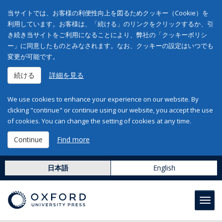
当サイトでは、お客様の利便性向上を図るためクッキー（Cookie）を
利用しています。お客様は、「続ける」のリンクをクリックするか、引
き続き当サイトをご利用になることにより、弊社の「クッキーポリシ
ー」に同意したものとみなされます。なお、クッキーの設定はいつでも
変更が可能です。
続ける
詳細を見る
We use cookies to enhance your experience on our website. By
clicking "continue" or continue using our website, you accept the use
of cookies. You can change the setting of cookies at any time.
Continue
Find more
日本語
English
Toggl
navig