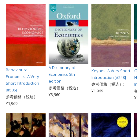
A Dictionary of
Behavioural
Keynes: A Very Short
G
Economics 5th
Economics: A Very
Introduction [#248]
H
edition
Short Introduction
参考価格（税込）:
I
参考価格（税込）:
[#505]
¥1,969
¥3,960
参考価格（税込）:
¥
¥1,969