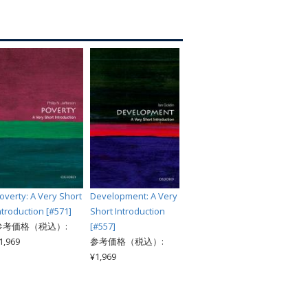
索
overty: A Very Short
Development: A Very
ntroduction [#571]
Short Introduction
参考価格（税込）:
[#557]
1,969
参考価格（税込）:
¥1,969