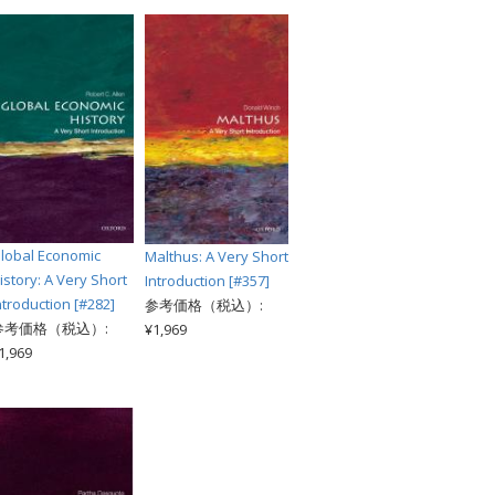
lobal Economic
Malthus: A Very Short
istory: A Very Short
Introduction [#357]
ntroduction [#282]
参考価格（税込）:
参考価格（税込）:
¥1,969
1,969