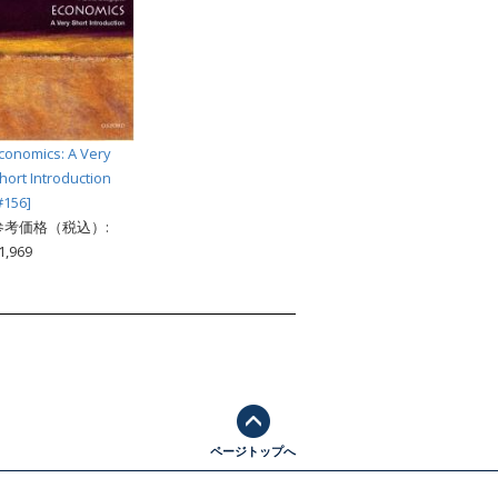
conomics: A Very
hort Introduction
#156]
参考価格（税込）:
1,969
ページトップへ