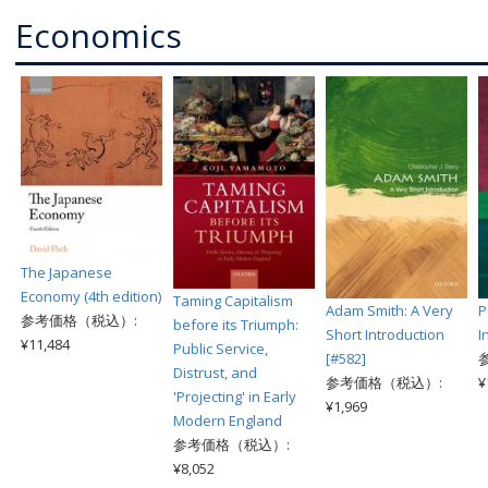
Economics
The Japanese
Economy (4th edition)
Taming Capitalism
Adam Smith: A Very
P
参考価格（税込）:
before its Triumph:
Short Introduction
I
¥11,484
Public Service,
[#582]
Distrust, and
参考価格（税込）:
¥
'Projecting' in Early
¥1,969
Modern England
参考価格（税込）:
¥8,052