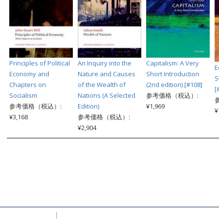
Principles of Political
An Inquiry into the
Capitalism: A Very
E
Economy and
Nature and Causes
Short Introduction
S
Chapters on
of the Wealth of
(2nd edition) [#108]
[
Socialism
Nations (A Selected
参考価格（税込）:
参考価格（税込）:
Edition)
¥1,969
¥
¥3,168
参考価格（税込）:
¥2,904