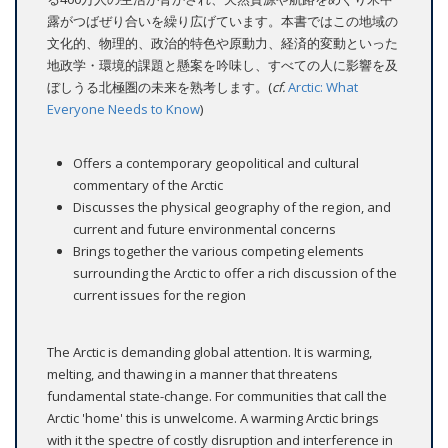
露がつばぜり合いを繰り広げています。本書ではこの地域の
文化的、物理的、政治的特色や原動力、経済的変動といった
地政学・環境的課題と懸案を吟味し、すべての人に影響を及
ぼしうる北極圏の未来を熟考します。(
cf.
Arctic: What
Everyone Needs to Know
)
Offers a contemporary geopolitical and cultural
commentary of the Arctic
Discusses the physical geography of the region, and
current and future environmental concerns
Brings together the various competing elements
surrounding the Arctic to offer a rich discussion of the
current issues for the region
The Arctic is demanding global attention. It is warming,
melting, and thawing in a manner that threatens
fundamental state-change. For communities that call the
Arctic 'home' this is unwelcome. A warming Arctic brings
with it the spectre of costly disruption and interference in