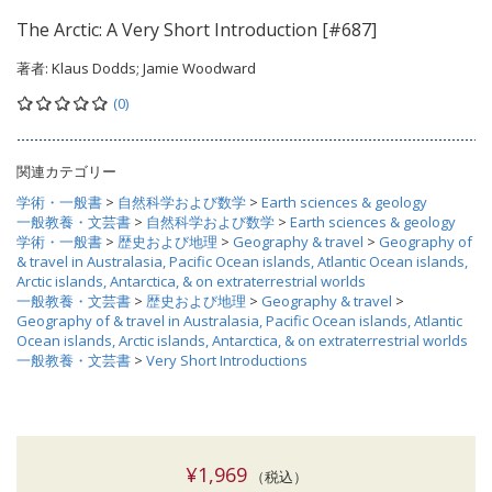
The Arctic: A Very Short Introduction [#687]
著者:
Klaus Dodds; Jamie Woodward
(0)
関連カテゴリー
学術・一般書
>
自然科学および数学
>
Earth sciences & geology
一般教養・文芸書
>
自然科学および数学
>
Earth sciences & geology
学術・一般書
>
歴史および地理
>
Geography & travel
>
Geography of
& travel in Australasia, Pacific Ocean islands, Atlantic Ocean islands,
Arctic islands, Antarctica, & on extraterrestrial worlds
一般教養・文芸書
>
歴史および地理
>
Geography & travel
>
Geography of & travel in Australasia, Pacific Ocean islands, Atlantic
Ocean islands, Arctic islands, Antarctica, & on extraterrestrial worlds
一般教養・文芸書
>
Very Short Introductions
¥1,969
（税込）