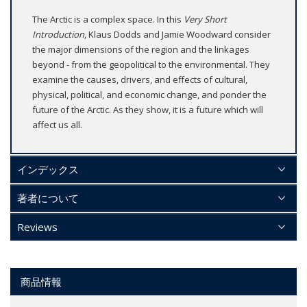
The Arctic is a complex space. In this
Very Short
Introduction
, Klaus Dodds and Jamie Woodward consider
the major dimensions of the region and the linkages
beyond - from the geopolitical to the environmental. They
examine the causes, drivers, and effects of cultural,
physical, political, and economic change, and ponder the
future of the Arctic. As they show, it is a future which will
affect us all.
インデックス
著者について
Reviews
商品情報