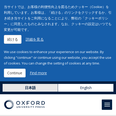
当サイトでは、お客様の利便性向上を図るためクッキー（Cookie）を
利用しています。お客様は、「続ける」のリンクをクリックするか、引
き続き当サイトをご利用になることにより、弊社の「クッキーポリシ
ー」に同意したものとみなされます。なお、クッキーの設定はいつでも
変更が可能です。
続ける
詳細を見る
We use cookies to enhance your experience on our website. By
clicking "continue" or continue using our website, you accept the use
of cookies. You can change the setting of cookies at any time.
Continue
Find more
日本語
English
Toggl
navig