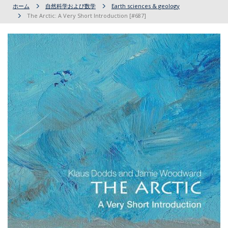
ホーム
自然科学および数学
Earth sciences & geology
The Arctic: A Very Short Introduction [#687]