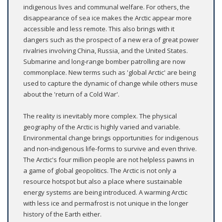
indigenous lives and communal welfare. For others, the
disappearance of sea ice makes the Arctic appear more
accessible and less remote. This also brings with it
dangers such as the prospect of a new era of great power
rivalries involving China, Russia, and the United States.
Submarine and long-range bomber patrolling are now
commonplace. New terms such as 'global Arctic' are being
used to capture the dynamic of change while others muse
about the 'return of a Cold War'.
The reality is inevitably more complex. The physical
geography of the Arctic is highly varied and variable.
Environmental change brings opportunities for indigenous
and non-indigenous life-forms to survive and even thrive.
The Arctic's four million people are not helpless pawns in
a game of global geopolitics. The Arctic is not only a
resource hotspot but also a place where sustainable
energy systems are being introduced. A warming Arctic
with less ice and permafrost is not unique in the longer
history of the Earth either.