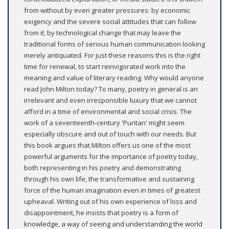
from without by even greater pressures: by economic
exigency and the severe social attitudes that can follow
from it; by technological change that may leave the
traditional forms of serious human communication looking
merely antiquated. For just these reasons this is the right
time for renewal, to start reinvigorated work into the
meaning and value of literary reading. Why would anyone
read John Milton today? To many, poetry in general is an
irrelevant and even irresponsible luxury that we cannot
afford in a time of environmental and social crisis. The
work of a seventeenth-century 'Puritan' might seem
especially obscure and out of touch with our needs. But
this book argues that Milton offers us one of the most
powerful arguments for the importance of poetry today,
both representing in his poetry and demonstrating
through his own life, the transformative and sustaining
force of the human imagination even in times of greatest
upheaval. Writing out of his own experience of loss and
disappointment, he insists that poetry is a form of
knowledge, a way of seeing and understanding the world