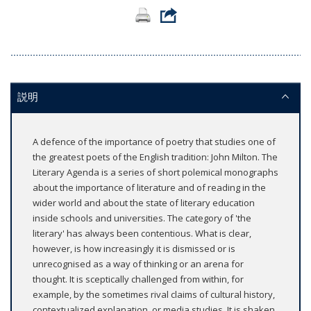
説明
A defence of the importance of poetry that studies one of
the greatest poets of the English tradition: John Milton. The
Literary Agenda is a series of short polemical monographs
about the importance of literature and of reading in the
wider world and about the state of literary education
inside schools and universities. The category of 'the
literary' has always been contentious. What is clear,
however, is how increasingly it is dismissed or is
unrecognised as a way of thinking or an arena for
thought. It is sceptically challenged from within, for
example, by the sometimes rival claims of cultural history,
contextualized explanation, or media studies. It is shaken