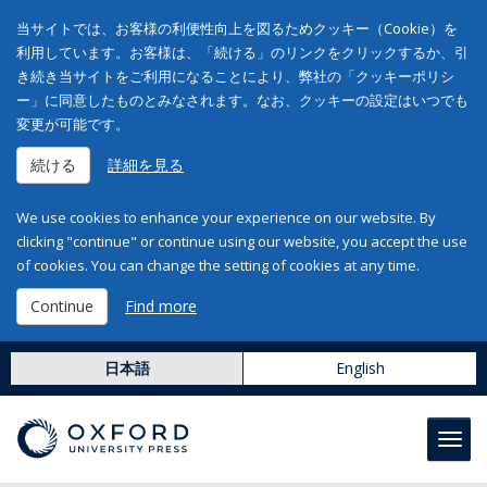
当サイトでは、お客様の利便性向上を図るためクッキー（Cookie）を
利用しています。お客様は、「続ける」のリンクをクリックするか、引
き続き当サイトをご利用になることにより、弊社の「クッキーポリシ
ー」に同意したものとみなされます。なお、クッキーの設定はいつでも
変更が可能です。
続ける
詳細を見る
We use cookies to enhance your experience on our website. By
clicking "continue" or continue using our website, you accept the use
of cookies. You can change the setting of cookies at any time.
Continue
Find more
日本語
English
Toggl
navig