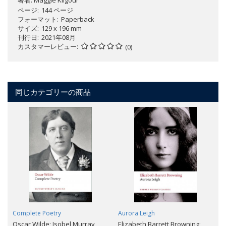
著者:
Maggie Kilgour
ページ
144 ページ
フォーマット
Paperback
サイズ
129 x 196 mm
刊行日
2021年08月
カスタマーレビュー
(0)
同じカテゴリーの商品
Complete Poetry
Aurora Leigh
Oscar Wilde; Isobel Murray
Elizabeth Barrett Browning;