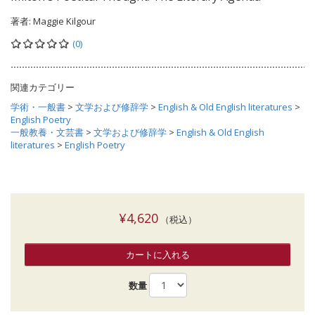
著者:
Maggie Kilgour
(0)
関連カテゴリー
学術・一般書
>
文学および修辞学
>
English & Old English literatures
>
English Poetry
一般教養・文芸書
>
文学および修辞学
>
English & Old English
literatures
>
English Poetry
¥4,620
（税込）
カートに入れる
数量