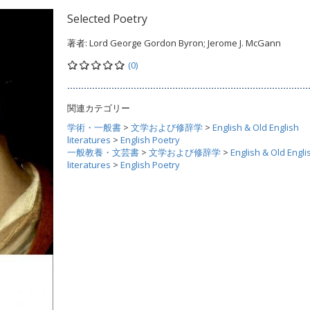
Selected Poetry
著者:
Lord George Gordon Byron; Jerome J. McGann
(0)
関連カテゴリー
学術・一般書
>
文学および修辞学
>
English & Old English
literatures
>
English Poetry
一般教養・文芸書
>
文学および修辞学
>
English & Old Engli
literatures
>
English Poetry