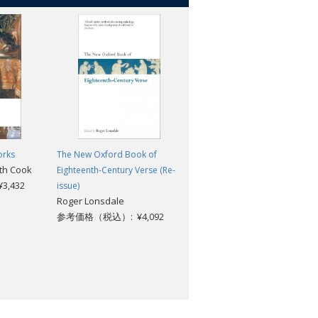
orks
The New Oxford Book of
Selected Poetry
eth Cook
Thomas Hardy; Samuel
Eighteenth-Century Verse (Re-
,432
Hynes
issue)
Roger Lonsdale
参考価格（税込）: ¥2,904
参考価格（税込）: ¥4,092