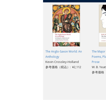
The Anglo-Saxon World: An
The Major 
Anthology
Poems, Pla
Kevin Crossley-Holland
Prose
参考価格（税込）: ¥2,112
W. B. Yea
参考価格（税