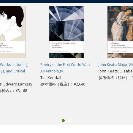
Works: Including
Poetry of the First World War:
John Keats: Major W
John Keats; Elizab
ys, and Critical
An Anthology
Tim Kendall
参考価格（税込）: ¥3
ts; Edward Larrissy
参考価格（税込）: ¥2,640
込）: ¥3,168