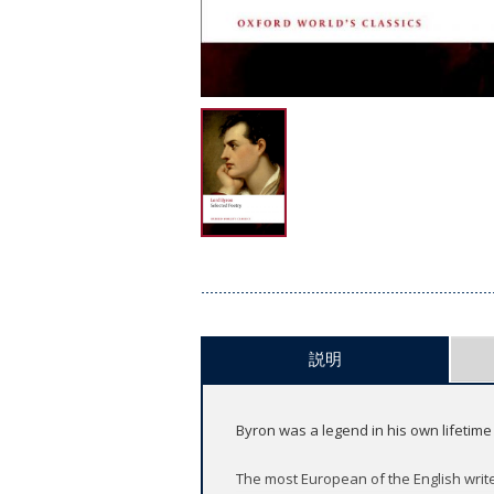
説明
Byron was a legend in his own lifeti
The most European of the English writ