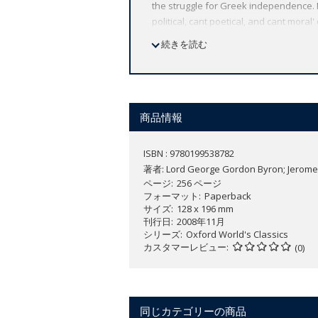
the struggle for Greek independence. D
political, cant poetical, and cant mora
lionized by society until his departure
続きを読む
of experience, and a Romantic emphasis
flamboyant, sardonic yet idealistic, h
most experimental poetic forms.
This selection of the poetical works, 
商品情報
and
Don Juan
. There are many other le
Byron's world.
ISBN : 9780199538782
著者:
Lord George Gordon Byron; Jerome
ページ
256 ページ
フォーマット
Paperback
サイズ
128 x 196 mm
刊行日
2008年11月
シリーズ
Oxford World's Classics
カスタマーレビュー
(0)
同じカテゴリーの商品