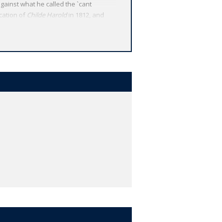
gainst what he called the `cant
ication of
Childe Harold
in 1812, and
1816. His is, in every sense, a poetry
g humour and irony, daring and
racing the most traditional and the
 as
The Corsair, Manfred, Bebbo
,
nd notes give fascinating insight into