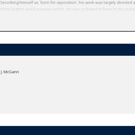
escribing himself as `born for opposition', his work was largely directed a
l' of the English and European worlds. He was rocketed to fame by the publ
 from England amid a whirlpool of private gossip and newspaper scandal in 
 on the personality of the poet is the hallmark of all his verse. Relishin
is work encompasses a sweeping range of topics, subjects, and models, emb
chosen from the Oxford Authors critical edition, includes such masterpieces
ss familiar works and shorter lyrics, and Jerome J. McGann's introduction a
 J. McGann