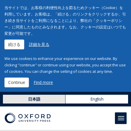
当サイトでは、お客様の利便性向上を図るためクッキー（Cookie）を
利用しています。お客様は、「続ける」のリンクをクリックするか、引
き続き当サイトをご利用になることにより、弊社の「クッキーポリシ
ー」に同意したものとみなされます。なお、クッキーの設定はいつでも
変更が可能です。
続ける
詳細を見る
We use cookies to enhance your experience on our website. By
clicking "continue" or continue using our website, you accept the use
of cookies. You can change the setting of cookies at any time.
Continue
Find more
日本語
English
Toggl
navig