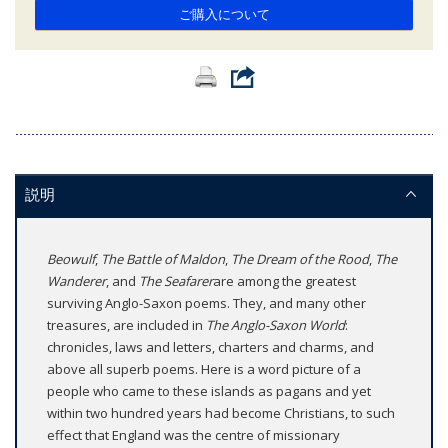
ご購入について
説明
Beowulf
,
The Battle of Maldon
,
The Dream of the Rood
,
The
Wanderer
, and
The Seafarer
are among the greatest
surviving Anglo-Saxon poems. They, and many other
treasures, are included in
The Anglo-Saxon World
:
chronicles, laws and letters, charters and charms, and
above all superb poems. Here is a word picture of a
people who came to these islands as pagans and yet
within two hundred years had become Christians, to such
effect that England was the centre of missionary