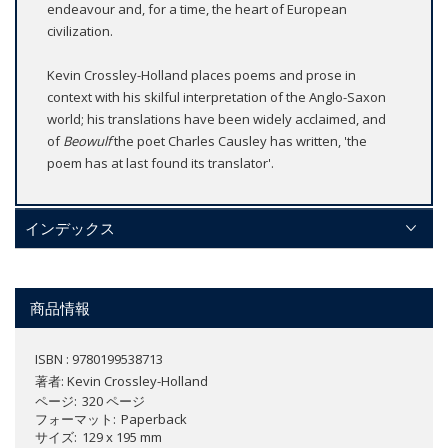
endeavour and, for a time, the heart of European
civilization.
Kevin Crossley-Holland places poems and prose in
context with his skilful interpretation of the Anglo-Saxon
world; his translations have been widely acclaimed, and
of
Beowulf
the poet Charles Causley has written, 'the
poem has at last found its translator'.
インデックス
商品情報
ISBN : 9780199538713
著者:
Kevin Crossley-Holland
ページ
320 ページ
フォーマット
Paperback
サイズ
129 x 195 mm