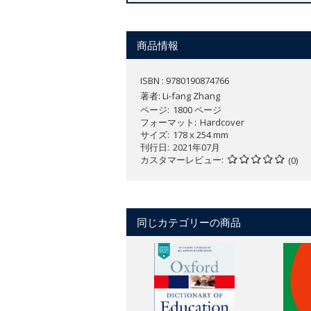
and education.
The
Encyclopedia
also distinguishes its
商品情報
literature. Contributors from differen
cultures into the broader context of th
ISBN : 9780190874766
they are systematic and in-depth revi
著者:
Li-fang Zhang
ページ
1800 ページ
The
Encyclopedia
has advanced the fiel
フォーマット
Hardcover
mechanisms operating in educational p
サイズ
178 x 254 mm
and perspectives from multiple academ
刊行日
2021年07月
developments. At the same time, the ma
カスタマーレビュー
(0)
their efforts to foster positive educa
individuals who are engaged in learnin
and empirical findings documented in 
同じカテゴリーの商品