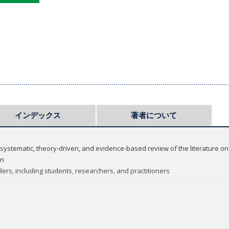
インデックス
著者について
 systematic, theory-driven, and evidence-based review of the literature o
on
ders, including students, researchers, and practitioners
l Psychology
is the first reference work on educational psychology that ca
based. This collection of full-length articles by leading scholars specializi
d philosophical foundations of the field situates educational psychology wi