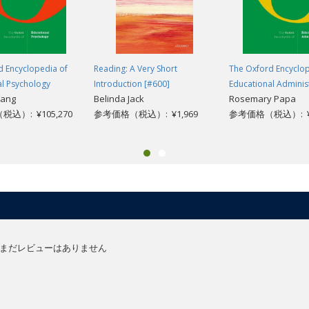
d Encyclopedia of
Reading: A Very Short
The Oxford Encyclop
al Psychology
Introduction [#600]
Educational Adminis
hang
Belinda Jack
Rosemary Papa
込）: ¥105,270
参考価格（税込）: ¥1,969
参考価格（税込）: ¥1
まだレビューはありません