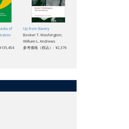
edia of
Up from Slavery
The Oxford Encyclopedia of
Booker T. Washington;
tration
Global Perspectives on
William L. Andrews
Teacher Education
35,454
参考価格（税込）: ¥2,376
Jo Lampert
参考価格（税込）: ¥105,270