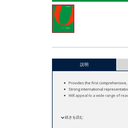
説明
Provides the first comprehensive,
Strong international representati
Will appeal to a wide range of rea
The Oxford Encyclopedia of Educationa
続きを読む
systematic, theory-driven, and evidence-
the diverse origins and theoretical an