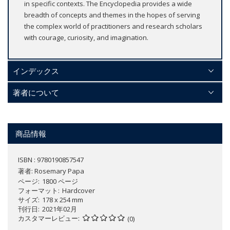
in specific contexts. The Encyclopedia provides a wide
breadth of concepts and themes in the hopes of serving
the complex world of practitioners and research scholars
with courage, curiosity, and imagination.
インデックス
著者について
商品情報
ISBN : 9780190857547
著者:
Rosemary Papa
ページ
1800 ページ
フォーマット
Hardcover
サイズ
178 x 254 mm
刊行日
2021年02月
カスタマーレビュー
(0)