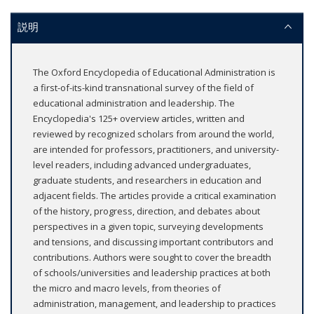
説明
The Oxford Encyclopedia of Educational Administration is
a first-of-its-kind transnational survey of the field of
educational administration and leadership. The
Encyclopedia's 125+ overview articles, written and
reviewed by recognized scholars from around the world,
are intended for professors, practitioners, and university-
level readers, including advanced undergraduates,
graduate students, and researchers in education and
adjacent fields. The articles provide a critical examination
of the history, progress, direction, and debates about
perspectives in a given topic, surveying developments
and tensions, and discussing important contributors and
contributions. Authors were sought to cover the breadth
of schools/universities and leadership practices at both
the micro and macro levels, from theories of
administration, management, and leadership to practices