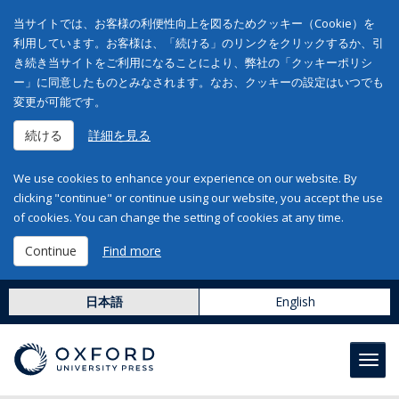
当サイトでは、お客様の利便性向上を図るためクッキー（Cookie）を
利用しています。お客様は、「続ける」のリンクをクリックするか、引
き続き当サイトをご利用になることにより、弊社の「クッキーポリシ
ー」に同意したものとみなされます。なお、クッキーの設定はいつでも
変更が可能です。
続ける
詳細を見る
We use cookies to enhance your experience on our website. By
clicking "continue" or continue using our website, you accept the use
of cookies. You can change the setting of cookies at any time.
Continue
Find more
日本語
English
Toggl
navig