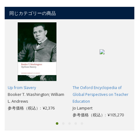
同じカテゴリーの商品
Up from Slavery
The Oxford Encyclopedia of
Booker T. Washington; William
Global Perspectives on Teacher
L. Andrews
Education
参考価格（税込）: ¥2,376
Jo Lampert
参考価格（税込）: ¥105,270