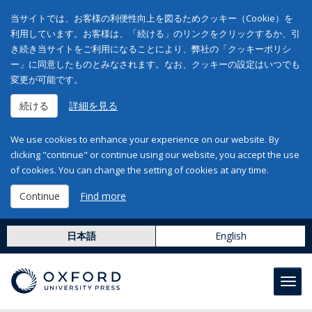
当サイトでは、お客様の利便性向上を図るためクッキー（Cookie）を
利用しています。お客様は、「続ける」のリンクをクリックするか、引
き続き当サイトをご利用になることにより、弊社の「クッキーポリシ
ー」に同意したものとみなされます。なお、クッキーの設定はいつでも
変更が可能です。
続ける
詳細を見る
We use cookies to enhance your experience on our website. By
clicking "continue" or continue using our website, you accept the use
of cookies. You can change the setting of cookies at any time.
Continue
Find more
日本語
English
Toggl
navig