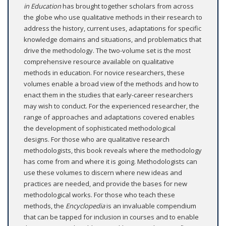
in Education
has brought together scholars from across
the globe who use qualitative methods in their research to
address the history, current uses, adaptations for specific
knowledge domains and situations, and problematics that
drive the methodology. The two-volume set is the most
comprehensive resource available on qualitative
methods in education. For novice researchers, these
volumes enable a broad view of the methods and how to
enact them in the studies that early-career researchers
may wish to conduct. For the experienced researcher, the
range of approaches and adaptations covered enables
the development of sophisticated methodological
designs. For those who are qualitative research
methodologists, this book reveals where the methodology
has come from and where it is going. Methodologists can
use these volumes to discern where new ideas and
practices are needed, and provide the bases for new
methodological works. For those who teach these
methods, the
Encyclopedia
is an invaluable compendium
that can be tapped for inclusion in courses and to enable