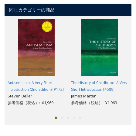
同じカテゴリーの商品
Antisemitism: A Very Short
The History of Childhood: A Very
Introduction (2nd edition) [#172]
Short Introduction [#589]
Steven Beller
James Marten
参考価格（税込）: ¥1,969
参考価格（税込）: ¥1,969