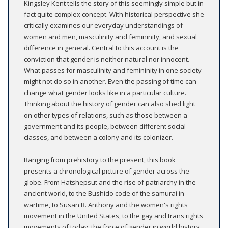
Kingsley
Kent tells the story of this seemingly simple but in
fact quite complex concept. With historical perspective she
critically examines our everyday understandings of
women and men, masculinity and femininity, and sexual
difference in general. Central to this account is the
conviction that gender is neither natural nor innocent.
What passes for masculinity and femininity in one society
might not do so in another. Even the passing of time can
change what gender looks like in a particular culture.
Thinking about the history of gender can also shed light
on other types of relations, such as those between a
government and its people, between different social
classes, and between a colony and its colonizer.
Ranging from prehistory to the present, this book
presents a chronological picture of gender across the
globe. From Hatshepsut and the rise of patriarchy in the
ancient world, to the Bushido code of the samurai in
wartime, to Susan B. Anthony and the women's rights
movement in the United States, to the gay and trans rights
movements of today, the force of gender in world history