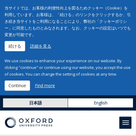
当サイトでは、お客様の利便性向上を図るためクッキー（Cookie）を
利用しています。お客様は、「続ける」のリンクをクリックするか、引
き続き当サイトをご利用になることにより、弊社の「クッキーポリシ
ー」に同意したものとみなされます。なお、クッキーの設定はいつでも
変更が可能です。
続ける
詳細を見る
We use cookies to enhance your experience on our website. By
clicking "continue" or continue using our website, you accept the use
of cookies. You can change the setting of cookies at any time.
Continue
Find more
日本語
English
Toggl
navig