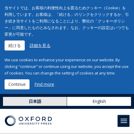
当サイトでは、お客様の利便性向上を図るためクッキー（Cookie）を
利用しています。お客様は、「続ける」のリンクをクリックするか、引
き続き当サイトをご利用になることにより、弊社の「クッキーポリシ
ー」に同意したものとみなされます。なお、クッキーの設定はいつでも
変更が可能です。
続ける
詳細を見る
We use cookies to enhance your experience on our website. By
clicking "continue" or continue using our website, you accept the use
of cookies. You can change the setting of cookies at any time.
Continue
Find more
日本語
English
Toggl
navig