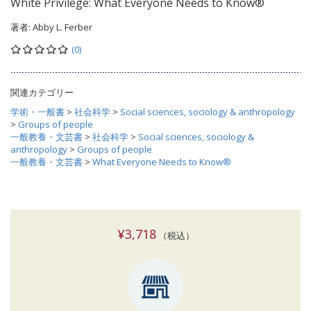
White Privilege: What Everyone Needs to Know®
著者:
Abby L. Ferber
(0)
関連カテゴリー
学術・一般書
>
社会科学
>
Social sciences, sociology & anthropology
>
Groups of people
一般教養・文芸書
>
社会科学
>
Social sciences, sociology &
anthropology
>
Groups of people
一般教養・文芸書
>
What Everyone Needs to Know®
¥3,718
（税込）