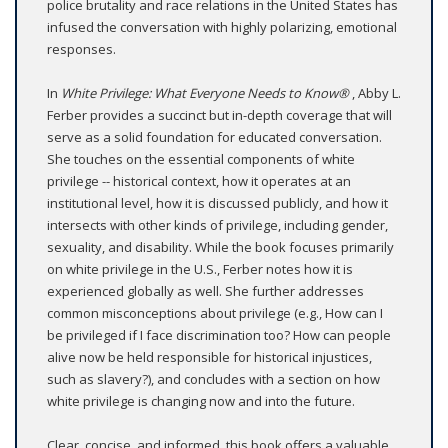
police brutality and race relations in the United States has
infused the conversation with highly polarizing, emotional
responses.
In
White Privilege: What Everyone Needs to Know
®
, Abby L.
Ferber provides a succinct but in-depth coverage that will
serve as a solid foundation for educated conversation.
She touches on the essential components of white
privilege -- historical context, how it operates at an
institutional level, how it is discussed publicly, and how it
intersects with other kinds of privilege, including gender,
sexuality, and disability. While the book focuses primarily
on white privilege in the U.S., Ferber notes how it is
experienced globally as well. She further addresses
common misconceptions about privilege (e.g., How can I
be privileged if I face discrimination too? How can people
alive now be held responsible for historical injustices,
such as slavery?), and concludes with a section on how
white privilege is changing now and into the future.
Clear, concise, and informed, this book offers a valuable