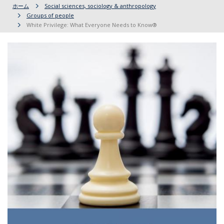
ホーム
Social sciences, sociology & anthropology
Groups of people
White Privilege: What Everyone Needs to Know®