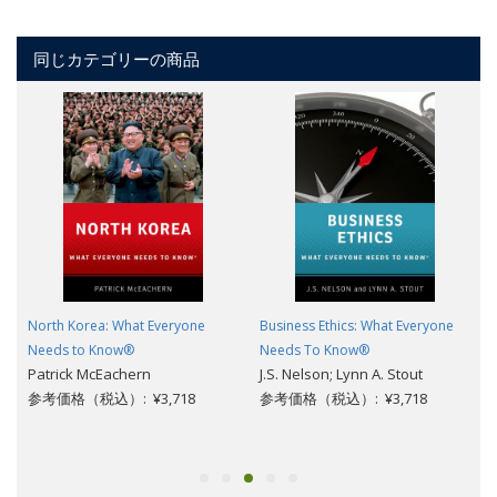
同じカテゴリーの商品
North Korea: What Everyone
Business Ethics: What Everyone
Needs to Know®
Needs To Know®
Patrick McEachern
J.S. Nelson; Lynn A. Stout
参考価格（税込）: ¥3,718
参考価格（税込）: ¥3,718