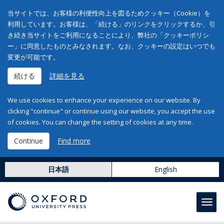
当サイトでは、お客様の利便性向上を図るためクッキー（Cookie）を
利用しています。お客様は、「続ける」のリンクをクリックするか、引
き続き当サイトをご利用になることにより、弊社の「クッキーポリシ
ー」に同意したものとみなされます。なお、クッキーの設定はいつでも
変更が可能です。
続ける
詳細を見る
We use cookies to enhance your experience on our website. By
clicking "continue" or continue using our website, you accept the use
of cookies. You can change the setting of cookies at any time.
Continue
Find more
日本語
English
Toggl
navig