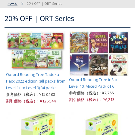
ホーム
20% OFF | ORT Series
20% OFF | ORT Series
Oxford Reading Tree Tadoku
Oxford Reading Tree inFact:
Pack 2022 edition (all packs from
Level 10: Mixed Pack of 6
Level 1+ to Level 9) 34 packs
参考価格（税込）: ¥7,766
参考価格（税込）: ¥158,180
割引価格（税込）: ¥6,213
割引価格（税込）: ¥126,544