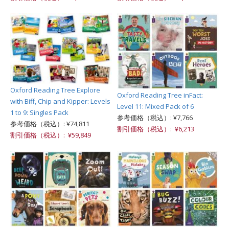
Oxford Reading Tree Explore
Oxford Reading Tree inFact:
with Biff, Chip and Kipper: Levels
Level 11: Mixed Pack of 6
1 to 9: Singles Pack
参考価格（税込）: ¥7,766
参考価格（税込）: ¥74,811
割引価格（税込）: ¥6,213
割引価格（税込）: ¥59,849