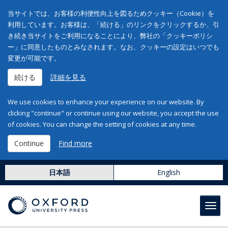
当サイトでは、お客様の利便性向上を図るためクッキー（Cookie）を
利用しています。お客様は、「続ける」のリンクをクリックするか、引
き続き当サイトをご利用になることにより、弊社の「クッキーポリシ
ー」に同意したものとみなされます。なお、クッキーの設定はいつでも
変更が可能です。
続ける
詳細を見る
We use cookies to enhance your experience on our website. By
clicking "continue" or continue using our website, you accept the use
of cookies. You can change the setting of cookies at any time.
Continue
Find more
日本語
English
Toggl
navig