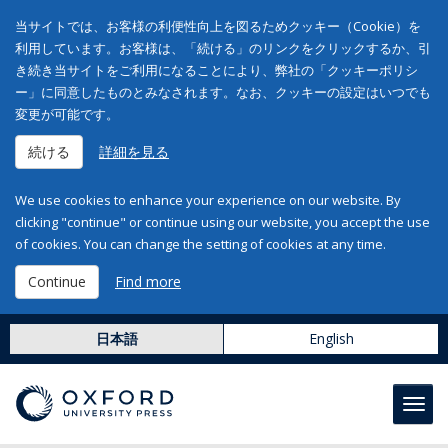
当サイトでは、お客様の利便性向上を図るためクッキー（Cookie）を
利用しています。お客様は、「続ける」のリンクをクリックするか、引
き続き当サイトをご利用になることにより、弊社の「クッキーポリシ
ー」に同意したものとみなされます。なお、クッキーの設定はいつでも
変更が可能です。
続ける
詳細を見る
We use cookies to enhance your experience on our website. By
clicking "continue" or continue using our website, you accept the use
of cookies. You can change the setting of cookies at any time.
Continue
Find more
日本語
English
Toggl
navig