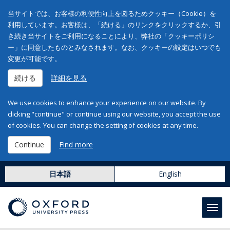
当サイトでは、お客様の利便性向上を図るためクッキー（Cookie）を
利用しています。お客様は、「続ける」のリンクをクリックするか、引
き続き当サイトをご利用になることにより、弊社の「クッキーポリシ
ー」に同意したものとみなされます。なお、クッキーの設定はいつでも
変更が可能です。
続ける
詳細を見る
We use cookies to enhance your experience on our website. By
clicking "continue" or continue using our website, you accept the use
of cookies. You can change the setting of cookies at any time.
Continue
Find more
日本語
English
Toggl
navig