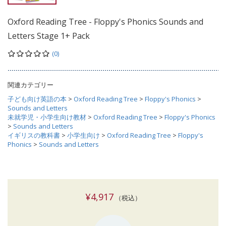
Oxford Reading Tree - Floppy's Phonics Sounds and
Letters Stage 1+ Pack
(0)
関連カテゴリー
子ども向け英語の本
>
Oxford Reading Tree
>
Floppy's Phonics
>
Sounds and Letters
未就学児・小学生向け教材
>
Oxford Reading Tree
>
Floppy's Phonics
>
Sounds and Letters
イギリスの教科書
>
小学生向け
>
Oxford Reading Tree
>
Floppy's
Phonics
>
Sounds and Letters
¥4,917
（税込）