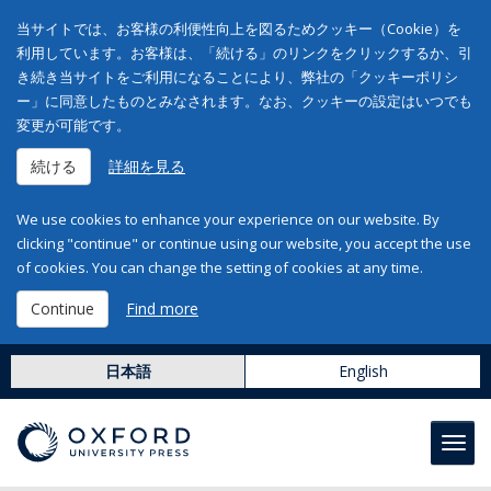
当サイトでは、お客様の利便性向上を図るためクッキー（Cookie）を
利用しています。お客様は、「続ける」のリンクをクリックするか、引
き続き当サイトをご利用になることにより、弊社の「クッキーポリシ
ー」に同意したものとみなされます。なお、クッキーの設定はいつでも
変更が可能です。
続ける
詳細を見る
We use cookies to enhance your experience on our website. By
clicking "continue" or continue using our website, you accept the use
of cookies. You can change the setting of cookies at any time.
Continue
Find more
日本語
English
Toggl
navig