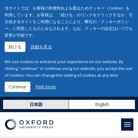
当サイトでは、お客様の利便性向上を図るためクッキー（Cookie）を
利用しています。お客様は、「続ける」のリンクをクリックするか、引
き続き当サイトをご利用になることにより、弊社の「クッキーポリシ
ー」に同意したものとみなされます。なお、クッキーの設定はいつでも
変更が可能です。
続ける
詳細を見る
We use cookies to enhance your experience on our website. By
clicking "continue" or continue using our website, you accept the use
of cookies. You can change the setting of cookies at any time.
Continue
Find more
日本語
English
Toggl
navig