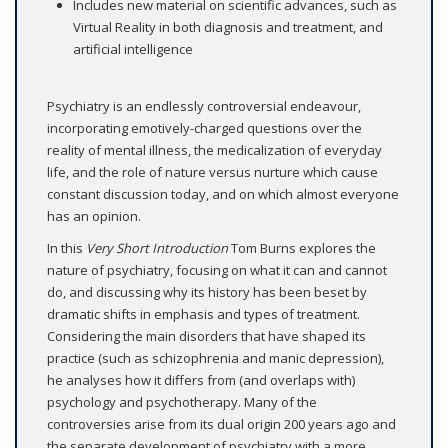
Includes new material on scientific advances, such as
Virtual Reality in both diagnosis and treatment, and
artificial intelligence
Psychiatry is an endlessly controversial endeavour,
incorporating emotively-charged questions over the
reality of mental illness, the medicalization of everyday
life, and the role of nature versus nurture which cause
constant discussion today, and on which almost everyone
has an opinion.
In this
Very Short Introduction
Tom Burns explores the
nature of psychiatry, focusing on what it can and cannot
do, and discussing why its history has been beset by
dramatic shifts in emphasis and types of treatment.
Considering the main disorders that have shaped its
practice (such as schizophrenia and manic depression),
he analyses how it differs from (and overlaps with)
psychology and psychotherapy. Many of the
controversies arise from its dual origin 200 years ago and
the separate development of psychiatry with a more