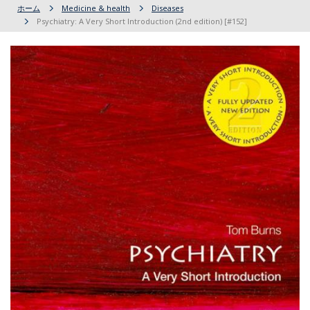
ホーム
Medicine & health
Diseases
Psychiatry: A Very Short Introduction (2nd edition) [#152]