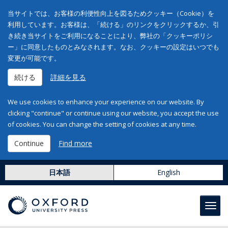
当サイトでは、お客様の利便性向上を図るためクッキー（Cookie）を
利用しています。お客様は、「続ける」のリンクをクリックするか、引
き続き当サイトをご利用になることにより、弊社の「クッキーポリシ
ー」に同意したものとみなされます。なお、クッキーの設定はいつでも
変更が可能です。
続ける
詳細を見る
We use cookies to enhance your experience on our website. By
clicking "continue" or continue using our website, you accept the use
of cookies. You can change the setting of cookies at any time.
Continue
Find more
日本語
English
Toggl
navig