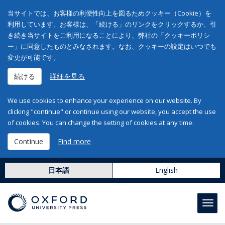
当サイトでは、お客様の利便性向上を図るためクッキー（Cookie）を
利用しています。お客様は、「続ける」のリンクをクリックするか、引
き続き当サイトをご利用になることにより、弊社の「クッキーポリシ
ー」に同意したものとみなされます。なお、クッキーの設定はいつでも
変更が可能です。
続ける
詳細を見る
We use cookies to enhance your experience on our website. By
clicking "continue" or continue using our website, you accept the use
of cookies. You can change the setting of cookies at any time.
Continue
Find more
日本語
English
Toggl
navig