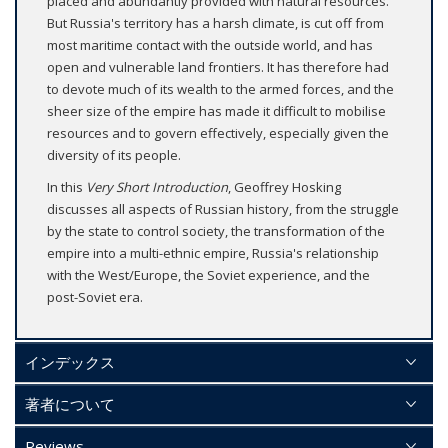
placed and abundantly provided with natural resources.
But Russia's territory has a harsh climate, is cut off from
most maritime contact with the outside world, and has
open and vulnerable land frontiers. It has therefore had
to devote much of its wealth to the armed forces, and the
sheer size of the empire has made it difficult to mobilise
resources and to govern effectively, especially given the
diversity of its people.
In this
Very Short Introduction
, Geoffrey Hosking
discusses all aspects of Russian history, from the struggle
by the state to control society, the transformation of the
empire into a multi-ethnic empire, Russia's relationship
with the West/Europe, the Soviet experience, and the
post-Soviet era.
インデックス
著者について
Reviews