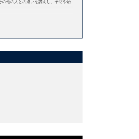
その他の人との違いを説明し、予防や治
ehaviour
 have been devoted to murderers with
haracterised in particular by lack of
t behaviour. They are dangerous and
and several myths about psychopathy
nd antisocial individuals are
antisocial and violent offenders who
t risk of developing psychopathy, and
, neuroscience, and psychology evidence
e to prevent or even treat