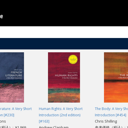
erature: A Very Short
Human Rights: A Very Short
The Body: A Very Sh
on [#230]
Introduction (2nd edition)
Introduction [#454]
yons
Chris Shilling
[#163]
込）: ¥1,969
Andrew Clapham
参考価格（税込）: ¥1