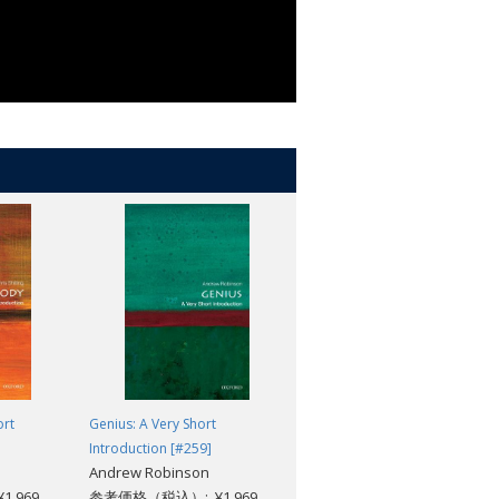
ort
Genius: A Very Short
Modern China: A Very Short
Introduction [#259]
Introduction (2nd edition)
Andrew Robinson
[#176]
,969
参考価格（税込）: ¥1,969
Rana Mitter