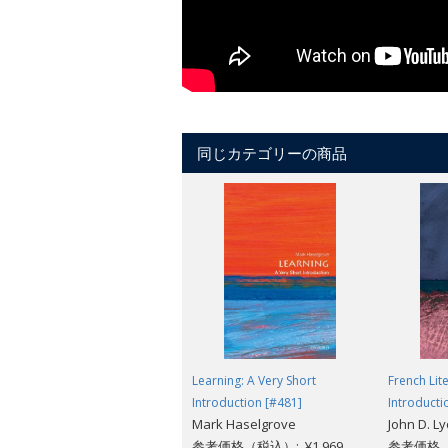
同じカテゴリーの商品
Learning: A Very Short
French Lit
Introduction [#481]
Introducti
Mark Haselgrove
John D. L
参考価格（税込）: ¥1,969
参考価格（税