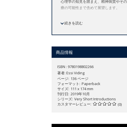
心理学の知見を踏まえ、精神病質やその
療の可能性まで含めて展望します。
続きを読む
Describes the personality disord
Considers how psychopaths think a
Explores the genetic and environm
Discusses whether it is possible 
商品情報
Psychopathy is a personality disorder
psychopathic features, and we also enc
ISBN : 9780198802266
empathy and guilt, manipulation of ot
著者:
Essi Viding
can incur immeasurable emotional, psych
ページ
136 ページ
フォーマット
Paperback
サイズ
111 x 174 mm
Despite the public fascination with ps
刊行日
2019年10月
abound. For example, people commonly as
シリーズ
Very Short Introductions
psychopaths. Yet, research shows that 
カスタマーレビュー
(0)
are not psychopaths. This
Very Short 
how they differ from other people who 
in order to illuminate why psychopath
psychopathy.