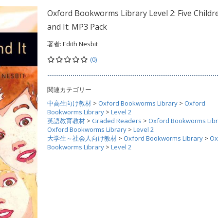
Oxford Bookworms Library Level 2: Five Childr
and It: MP3 Pack
著者:
Edith Nesbit
(0)
関連カテゴリー
中高生向け教材
>
Oxford Bookworms Library
>
Oxford
Bookworms Library
>
Level 2
英語教育教材
>
Graded Readers
>
Oxford Bookworms Libr
Oxford Bookworms Library
>
Level 2
大学生～社会人向け教材
>
Oxford Bookworms Library
>
Ox
Bookworms Library
>
Level 2