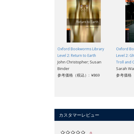
Oxford Bookworms Library
Oxford Bo
Level 2: Return to Earth
Level 2: Gh
John Christopher; Susan
Troll and 
Binder
Sarah Wa
参考価格（税込）: ¥869
参考価格（
カスタマーレビュー
0