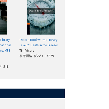
Library
Oxford Bookworms Library
Oxford Bookworms Library
national:
Level 2: Death in the Freezer
Level 2: Sherlock Holmes Shor
Tim Vicary
ies: MP3
Stories: MP3 Pack
参考価格（税込）: ¥869
Sir Arthur Conan Doyle
参考価格（税込）: ¥1,518
,518