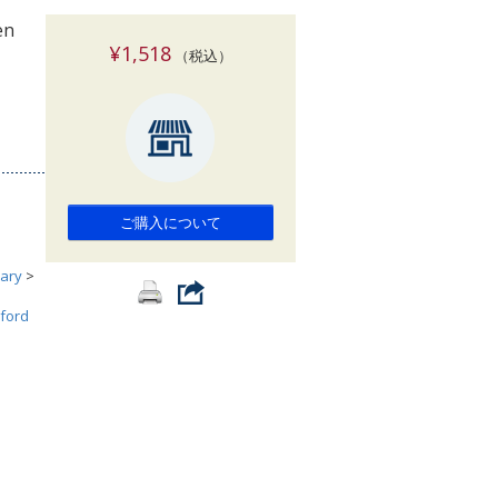
索
en
¥1,518
（税込）
ご購入について
ary
>
ford