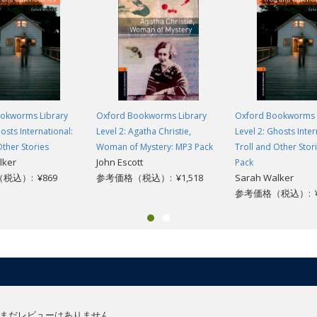
okworms Library
Oxford Bookworms Library
Oxford Bookworms 
osts International:
Level 2: Agatha Christie,
Level 2: Ghosts Inter
Other Stories
Woman of Mystery: MP3 Pack
Troll and Other Stor
lker
John Escott
Pack
税込）: ¥869
参考価格（税込）: ¥1,518
Sarah Walker
参考価格（税込）: ¥1
まだレビューはありません